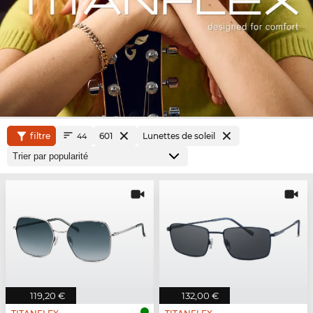
filtre
601
Lunettes de soleil
44
119,20 €
132,00 €