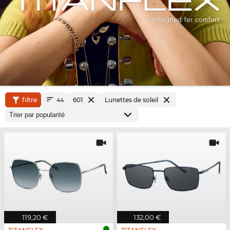
filtre
601
Lunettes de soleil
44
119,20 €
132,00 €