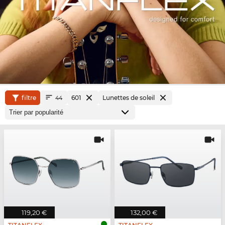
filtre
601
Lunettes de soleil
44
119,20 €
132,00 €