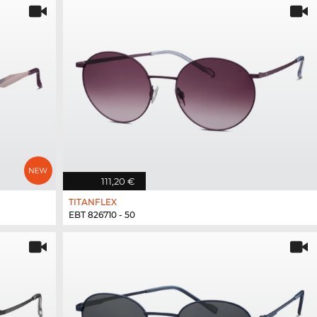
111,20 €
TITANFLEX
EBT 826710 - 50