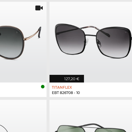
127,20 €
TITANFLEX
EBT 826708 - 10