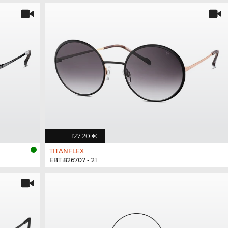
127,20 €
TITANFLEX
EBT 826707 - 21