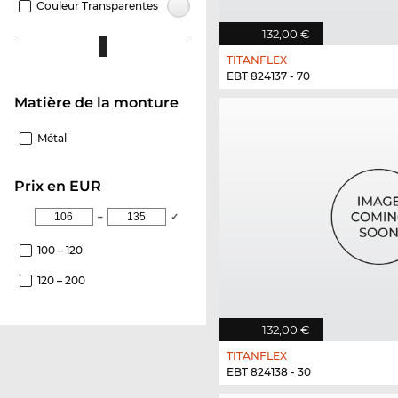
Couleur Transparentes
132,00 €
TITANFLEX
EBT 824137 - 70
Matière de la monture
Métal
Prix en EUR
–
✓
100 – 120
120 – 200
132,00 €
TITANFLEX
EBT 824138 - 30