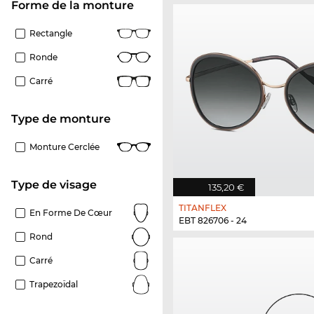
Forme de la monture
Rectangle
Ronde
Carré
Type de monture
Monture Cerclée
Type de visage
135,20 €
TITANFLEX
En Forme De Cœur
EBT 826706 - 24
Rond
Carré
Trapezoïdal