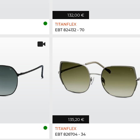
132,00 €
TITANFLEX
EBT 824132 - 70
135,20 €
TITANFLEX
EBT 826704 - 34