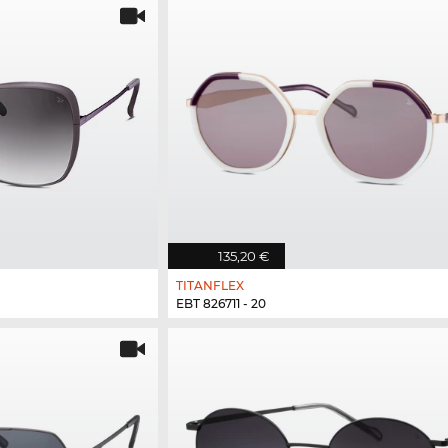
135,20 €
TITANFLEX
EBT 826711 - 20