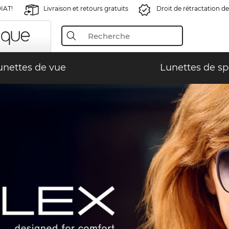
IAT!
Livraison et retours gratuits
Droit de rétractation de
unettes de vue
Lunettes de sp