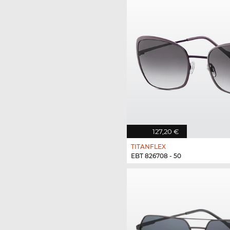
127,20 €
TITANFLEX
EBT 826708 - 50