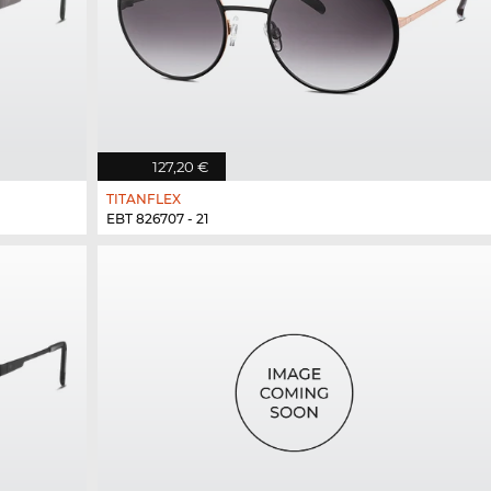
127,20 €
TITANFLEX
EBT 826707 - 21