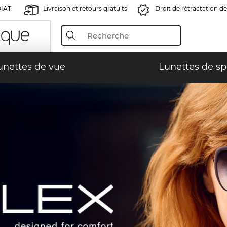
IAT!
Livraison et retours gratuits
Droit de rétractation de
unettes de vue
Lunettes de sp