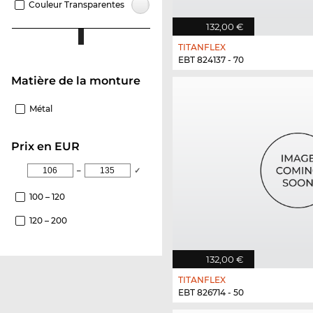
Couleur Transparentes
132,00 €
TITANFLEX
EBT 824137 - 70
Matière de la monture
Métal
Prix en EUR
–
✓
100 – 120
120 – 200
132,00 €
TITANFLEX
EBT 826714 - 50