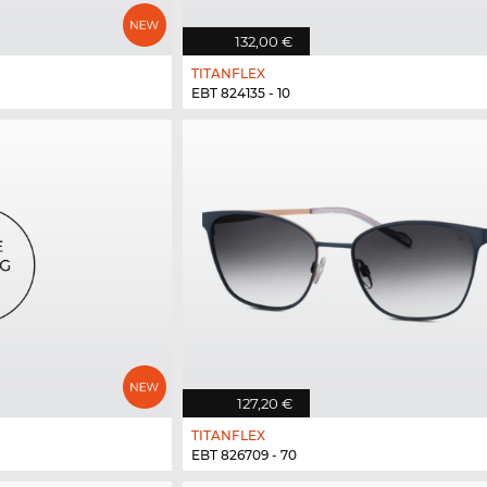
132,00 €
TITANFLEX
EBT 824135 - 10
127,20 €
TITANFLEX
EBT 826709 - 70