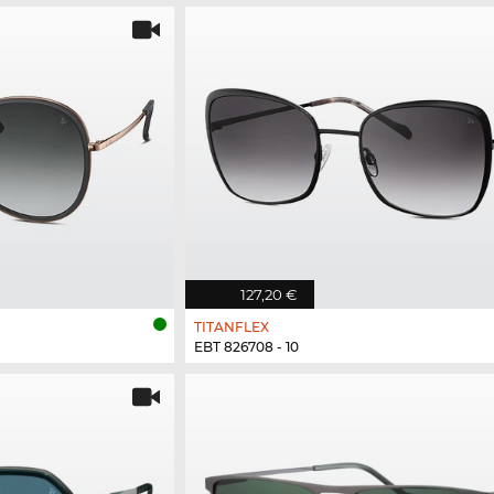
127,20 €
TITANFLEX
EBT 826708 - 10