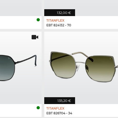
132,00 €
TITANFLEX
EBT 824132 - 70
135,20 €
TITANFLEX
EBT 826704 - 34