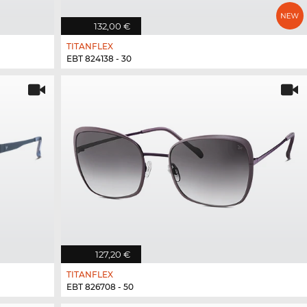
132,00 €
TITANFLEX
EBT 824138 - 30
127,20 €
TITANFLEX
EBT 826708 - 50