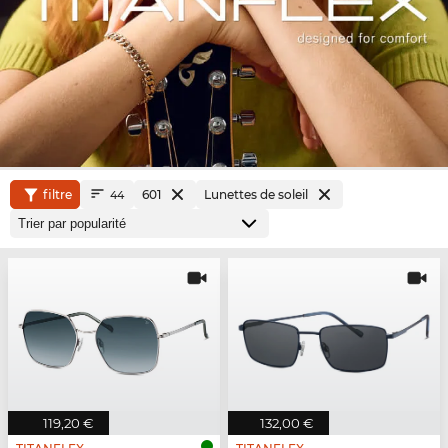
filtre
601
Lunettes de soleil
44
119,20 €
132,00 €