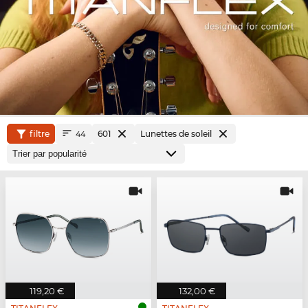
filtre
601
Lunettes de soleil
44
119,20 €
132,00 €