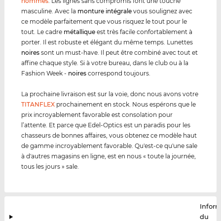
hommes
. Les lignes sans compromis font une touche
masculine. Avec la
monture intégrale
vous soulignez avec
ce modèle parfaitement que vous risquez le tout pour le
tout. Le cadre
métal
lique
est très facile confortablement à
porter. Il est robuste et élégant du même temps. Lunettes
noires
sont un must-have. Il peut être combiné avec tout et
affine chaque style. Si à votre bureau, dans le club ou à la
Fashion Week -
noires
correspond toujours.
La prochaine livraison est sur la voie, donc nous avons votre
TITANFLEX
prochainement en stock. Nous espérons que le
prix incroyablement favorable est consolation pour
l’attente. Et parce que Edel-Optics est un paradis pour les
chasseurs de bonnes affaires, vous obtenez ce modèle haut
de gamme incroyablement favorable. Qu'est-ce qu'une sale
à d'autres magasins en ligne, est en nous « toute la journée,
tous les jours » sale.
Infor
du