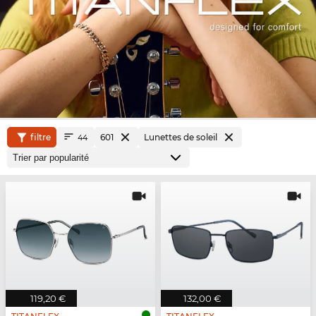
filtre
601
Lunettes de soleil
44
119,20 €
132,00 €