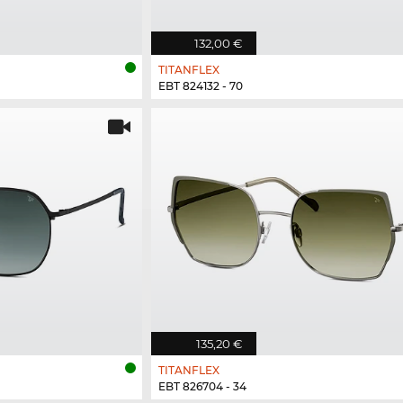
132,00 €
TITANFLEX
EBT 824132 - 70
135,20 €
TITANFLEX
EBT 826704 - 34