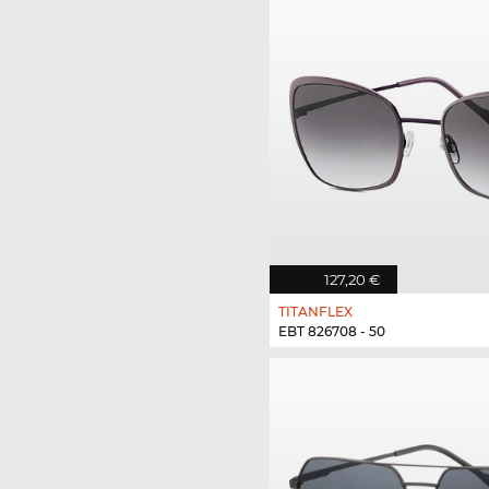
127,20 €
TITANFLEX
EBT 826708 - 50