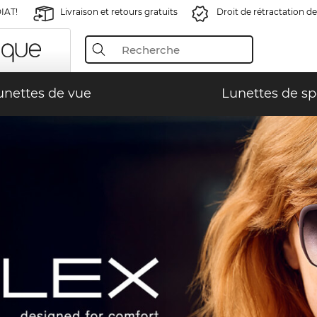
IAT!
Livraison et retours gratuits
Droit de rétractation de
unettes de vue
Lunettes de sp