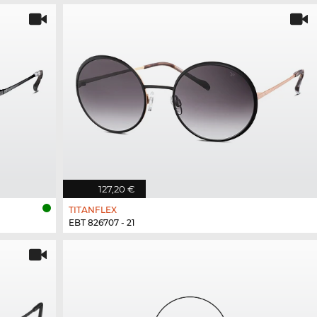
127,20 €
TITANFLEX
EBT 826707 - 21