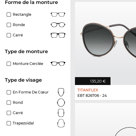
Forme de la monture
Rectangle
Ronde
Carré
Type de monture
Monture Cerclée
Type de visage
135,20 €
TITANFLEX
En Forme De Cœur
EBT 826706 - 24
Rond
Carré
Trapezoïdal