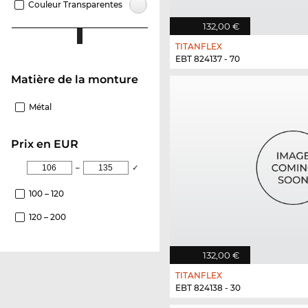
Couleur Transparentes
132,00 €
TITANFLEX
EBT 824137 - 70
Matière de la monture
Métal
Prix en EUR
–
✓
100 – 120
120 – 200
132,00 €
TITANFLEX
EBT 824138 - 30