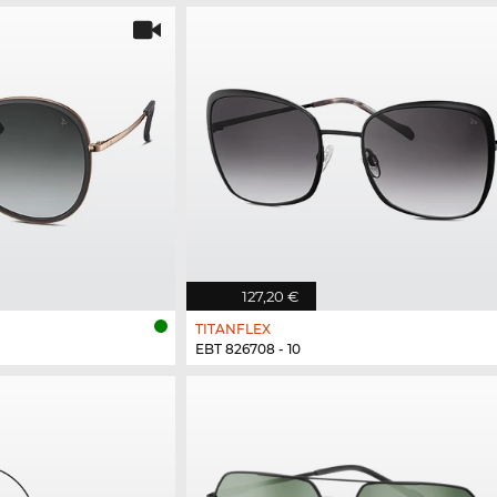
127,20 €
TITANFLEX
EBT 826708 - 10