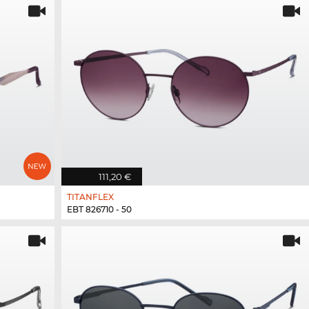
111,20 €
TITANFLEX
EBT 826710 - 50