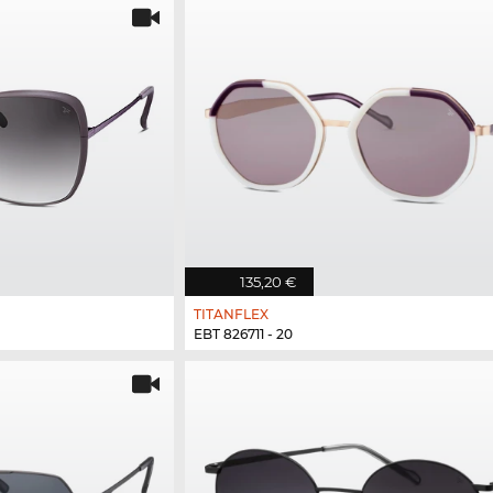
135,20 €
TITANFLEX
EBT 826711 - 20