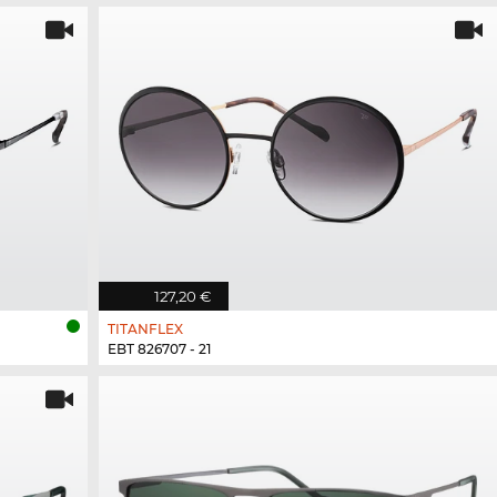
127,20 €
TITANFLEX
EBT 826707 - 21