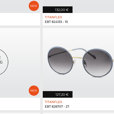
132,00 €
TITANFLEX
EBT 824135 - 10
127,20 €
TITANFLEX
EBT 826707 - 27