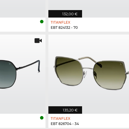
132,00 €
TITANFLEX
EBT 824132 - 70
135,20 €
TITANFLEX
EBT 826704 - 34