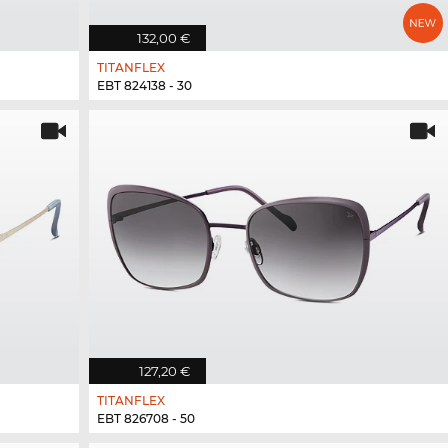
132,00 €
TITANFLEX
EBT 824138 - 30
127,20 €
TITANFLEX
EBT 826708 - 50