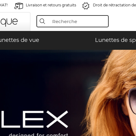
IAT!
Livraison et retours gratuits
Droit de rétractation de
unettes de vue
Lunettes de sp