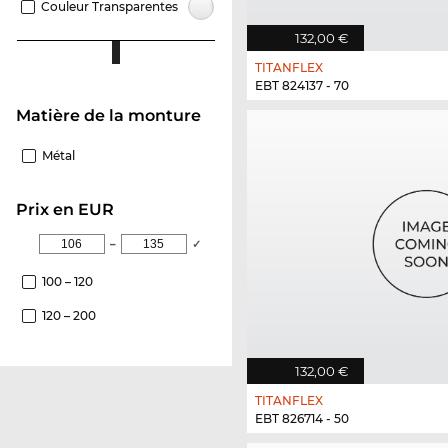
Couleur Transparentes
132,00 €
TITANFLEX
EBT 824137 - 70
Matière de la monture
Métal
Prix en EUR
–
✓
100 – 120
120 – 200
132,00 €
TITANFLEX
EBT 826714 - 50