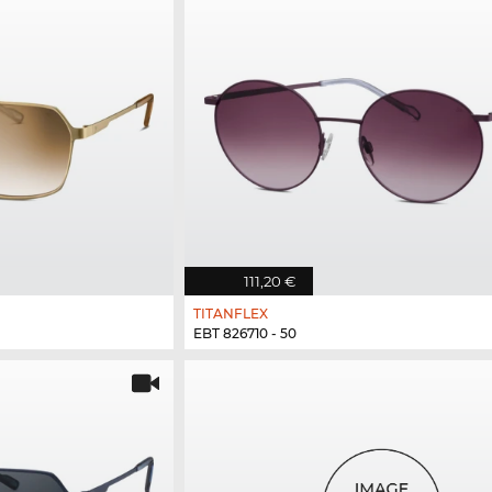
111,20 €
TITANFLEX
EBT 826710 - 50