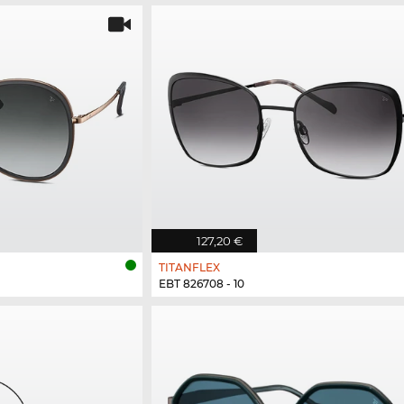
127,20 €
TITANFLEX
EBT 826708 - 10