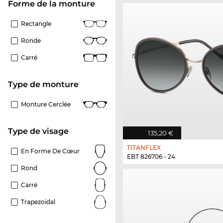
Forme de la monture
Rectangle
Ronde
Carré
Type de monture
Monture Cerclée
Type de visage
135,20 €
TITANFLEX
En Forme De Cœur
EBT 826706 - 24
Rond
Carré
Trapezoïdal