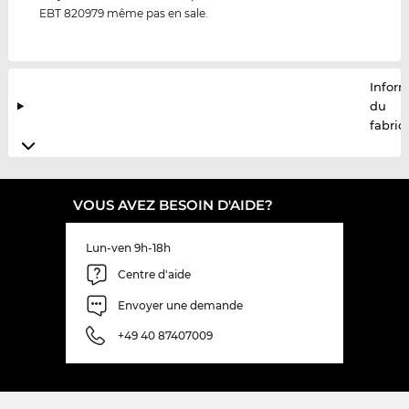
EBT 820979 même pas en sale.
Infor
du
fabric
VOUS AVEZ BESOIN D'AIDE?
Lun-ven 9h-18h
Centre d'aide
Envoyer une demande
+49 40 87407009