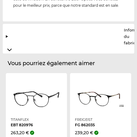
pour le meilleur prix, parce que notre standard est en sale.
Infor
du
fabric
Vous pourriez également aimer
TITANFLEX
FREIGEIST
EBT 820976
FG 862035
263,20 €
239,20 €