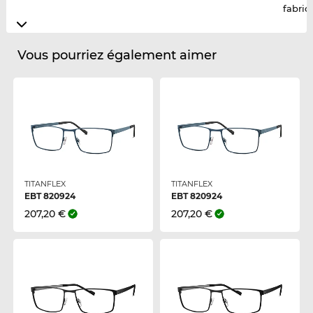
fabric
Vous pourriez également aimer
TITANFLEX
TITANFLEX
EBT 820924
EBT 820924
207,20 €
207,20 €