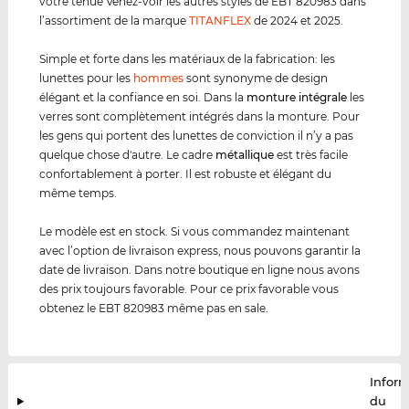
votre tenue Venez-voir les autres styles de EBT 820983 dans
l’assortiment de la marque
TITANFLEX
de 2024 et 2025.
Simple et forte dans les matériaux de la fabrication: les
lunettes pour les
hommes
sont synonyme de design
élégant et la confiance en soi. Dans la
monture intégrale
les
verres sont complètement intégrés dans la monture. Pour
les gens qui portent des lunettes de conviction il n’y a pas
quelque chose d'autre. Le cadre
métal
lique
est très facile
confortablement à porter. Il est robuste et élégant du
même temps.
Le modèle est en stock. Si vous commandez maintenant
avec l’option de livraison express, nous pouvons garantir la
date de livraison. Dans notre boutique en ligne nous avons
des prix toujours favorable. Pour ce prix favorable vous
obtenez le EBT 820983 même pas en sale.
Infor
du