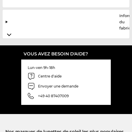
Infor
du
fabric
VOUS AVEZ BESOIN D'AIDE?
Lun-ven 9h-18h
Centre d'aide
Envoyer une demande
+49 40 87407009
Nos marques de lunettes de soleil les plus populaires