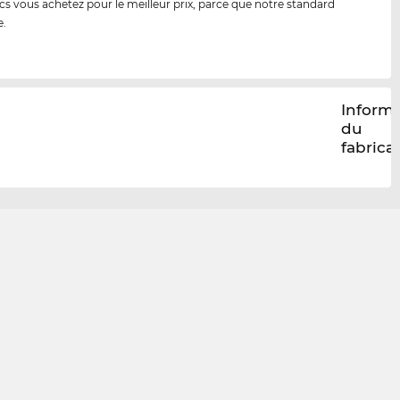
cs vous achetez pour le meilleur prix, parce que notre standard
e.
Inform
du
fabrica