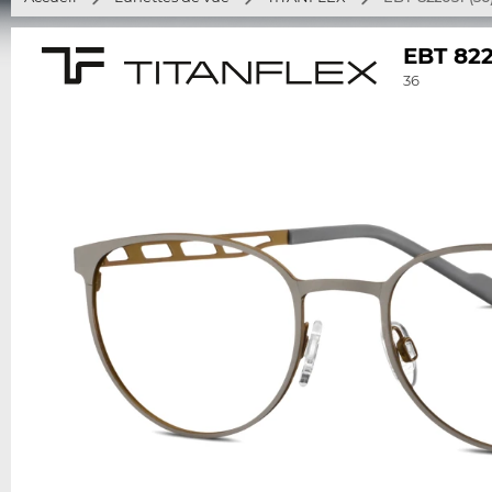
EBT 82
36