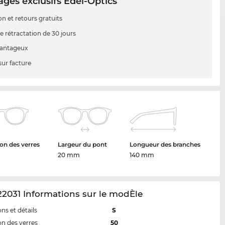
ges exclusifs Edel-Optics
on et retours gratuits
e rétractation de 30 jours
vantageux
sur facture
on des verres
Largeur du pont
Longueur des branches
20 mm
140 mm
2031 Informations sur le modÈle
ns et détails
S
n des verres
50