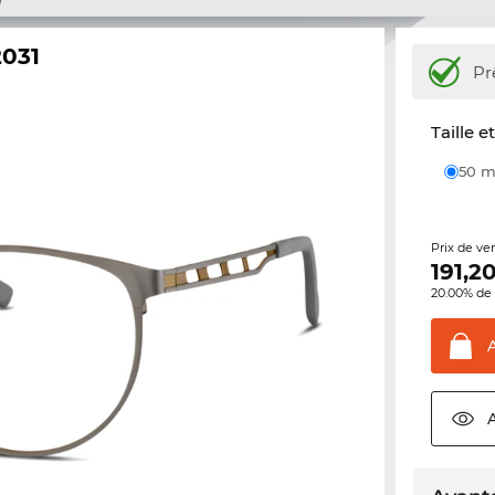
2031
Pr
Taille e
50
Prix de ve
191,2
20.00% de 