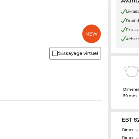
Avanta
Livrais
Droit d
Prix a
Achat 
Essayage virtuel
Dimensi
50 mm
EBT 82
Dimensio
Dimensio