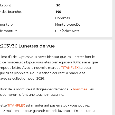
du pont
20
 des branches
140
Hommes
 monture
Monture cerclée
de monture
Gun/ocker Matt
22031/36 Lunettes de vue
ent d’Edel-Optics vous savez bien sur que les lunettes font le
ec ce morceau de bijoux vous êtes bien équipé à l'Office ainsi que
emps de loisirs. Avec la nouvelle marque
TITANFLEX
tu peux
ue tu es pionnière. Pour la saison courant la marque se
 avec sa collection pour 2026.
tion de la monture est dirigée décidément aux
hommes
. Les
ns compromis font une touche masculine.
cette
TITANFLEX
est maintenant pas en stock vous pouvez
 maintenant pour garantir cet prix favorable. En achetant à