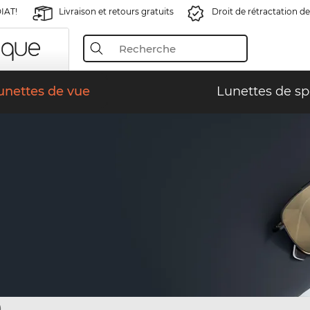
IAT!
Livraison et retours gratuits
Droit de rétractation de
unettes de vue
Lunettes de sp
)