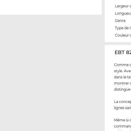
Largeur 
Longueur
Genre
Type de
Couleur 
‌EBT 8
Comme cli
style. Av
dans le t
montrer q
distingue
La concep
lignes sa
Même si 
commandez