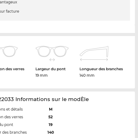
vantageux
sur facture
on des verres
Largeur du pont
Longueur des branches
19 mm
140 mm
2033 Informations sur le modÈle
ns et détails
M
n des verres
52
du pont
19
 des branches
140