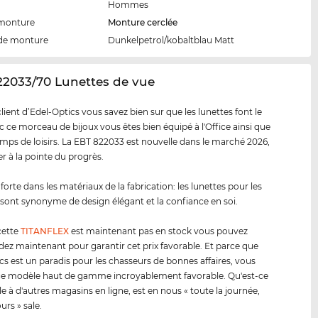
Hommes
 monture
Monture cerclée
de monture
Dunkelpetrol/kobaltblau Matt
22033/70 Lunettes de vue
ent d’Edel-Optics vous savez bien sur que les lunettes font le
ec ce morceau de bijoux vous êtes bien équipé à l'Office ainsi que
emps de loisirs. La EBT 822033 est nouvelle dans le marché 2026,
er à la pointe du progrès.
forte dans les matériaux de la fabrication: les lunettes pour les
sont synonyme de design élégant et la confiance en soi.
cette
TITANFLEX
est maintenant pas en stock vous pouvez
 maintenant pour garantir cet prix favorable. Et parce que
cs est un paradis pour les chasseurs de bonnes affaires, vous
ce modèle haut de gamme incroyablement favorable. Qu'est-ce
le à d'autres magasins en ligne, est en nous « toute la journée,
ours » sale.