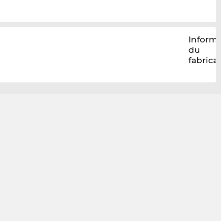
Inform
du
fabrica