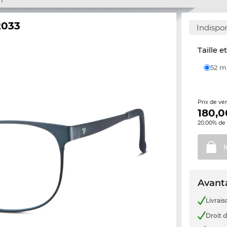
2033
Indispo
Taille e
52 
Prix de ve
180,0
20.00% de 
Avanta
Livrais
Droit d