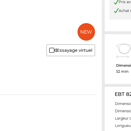
Prix a
Achat 
Essayage virtuel
Dimensi
52 mm
EBT 82
Dimensio
Dimensio
Largeur 
Longueur