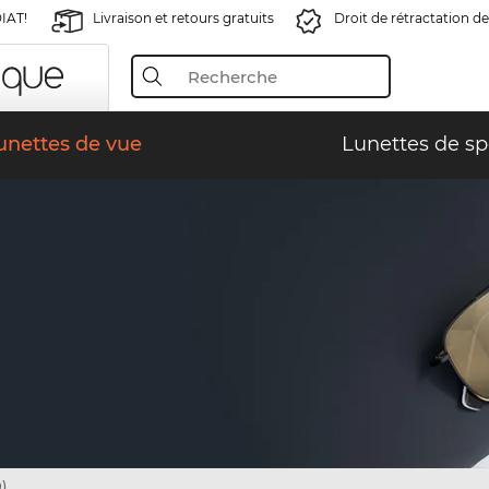
IAT!
Livraison et retours gratuits
Droit de rétractation de
unettes de vue
Lunettes de sp
)