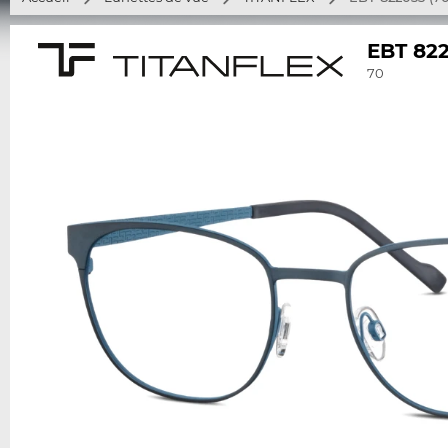
EBT 82
70