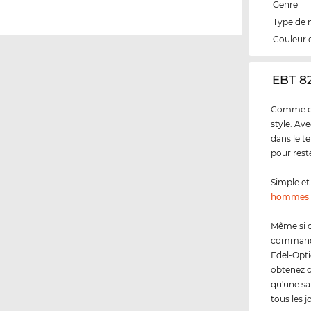
Genre
Type de
Couleur 
‌EBT 8
Comme cli
style. Av
dans le t
pour rest
Simple et 
hommes
Même si 
commandez
Edel-Opti
obtenez 
qu'une sa
tous les j