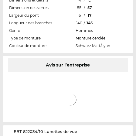
Dimensions et détails
M
/
L
Dimension des verres
55
/
57
Largeur du pont
16
/
17
Longueur des branches
140
/
145
Genre
Hommes
Type de monture
Monture cerclée
Couleur de monture
Schwarz Matt/cyan
Avis sur l’entreprise
‌EBT 822034/10 Lunettes de vue