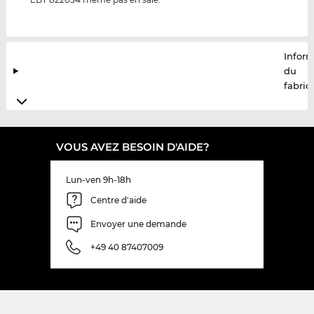
Infor
du
fabric
VOUS AVEZ BESOIN D'AIDE?
Lun-ven 9h-18h
Centre d'aide
Envoyer une demande
+49 40 87407009