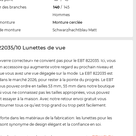
 des branches
140
/
145
Hommes
 monture
Monture cerclée
de monture
Schwarz/nachtblau Matt
22035/10 Lunettes de vue
«verre correcteur» ne convient pas pour le EBT 822035. Ici, vous
n accessoire qui augmente votre regard au prochain niveau et
e vous avez une vue dégagée sur la mode. La EBT 822035 est
dans le marché 2026, pour rester à la pointe du progrès. Le EBT
us pouvez ordre en tailles 53 mm, 55 mm dans notre boutique
 Si vous ne connaissez pas les tailles appropriées, vous pouvez
t essayer à la maison. Avec notre retour envoi gratuit vous
tourner tous ce qu’est trop grand ou trop petit facilement.
forte dans les matériaux de la fabrication: les lunettes pour les
sont synonyme de design élégant et la confiance en soi.