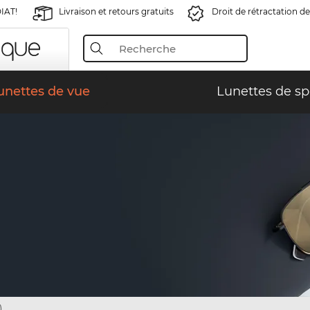
IAT!
Livraison et retours gratuits
Droit de rétractation de
unettes de vue
Lunettes de sp
)