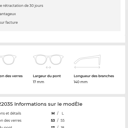
e rétractation de 30 jours
vantageux
sur facture
on des verres
Largeur du pont
Longueur des branches
17 mm
140 mm
2035 Informations sur le modÈle
ns et détails
M
/
L
n des verres
53
/
55
du pont
17
/
18