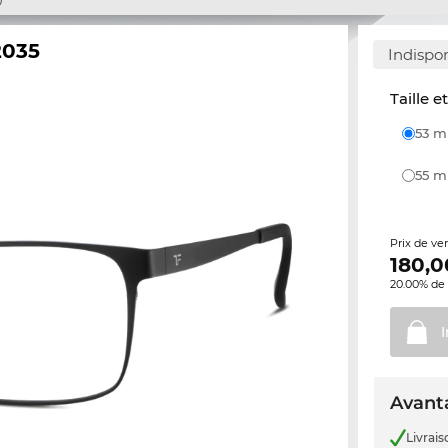
2035
Indispo
Taille e
53 
55 
Prix de ve
180,0
20.00% de 
Avanta
Livrais