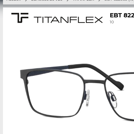
EBT 82
10