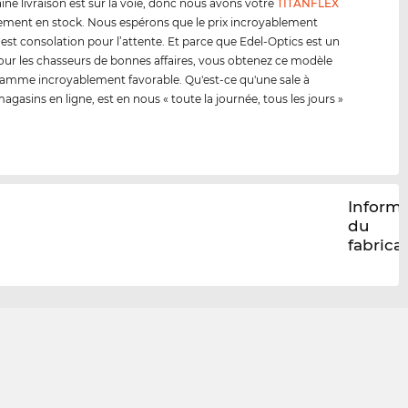
ine livraison est sur la voie, donc nous avons votre
TITANFLEX
ment en stock. Nous espérons que le prix incroyablement
 est consolation pour l’attente. Et parce que Edel-Optics est un
our les chasseurs de bonnes affaires, vous obtenez ce modèle
amme incroyablement favorable. Qu'est-ce qu'une sale à
agasins en ligne, est en nous « toute la journée, tous les jours »
Inform
du
fabrica