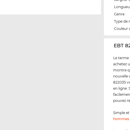
Longueur
Genre
Type de
Couleur 
‌EBT 8
Le terme 
achetez u
montre qu
nouvelle 
822035 vo
en ligne.
facilemen
pouvez re
Simple et 
hommes