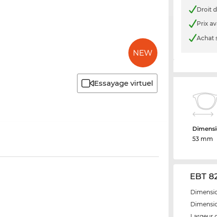
Droit d
Prix a
Achat 
Essayage virtuel
Dimensi
53 mm
EBT 82
Dimensio
Dimensio
Largeur 