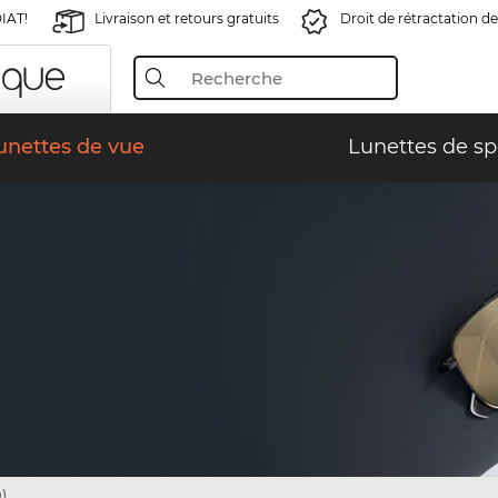
IAT!
Livraison et retours gratuits
Droit de rétractation de
unettes de vue
Lunettes de sp
)