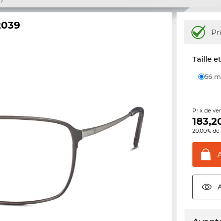
2039
Pr
Taille e
56
Prix de ve
183,2
20.00% de 