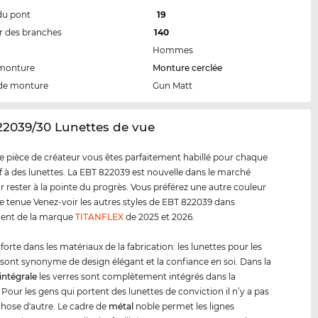
du pont
19
 des branches
140
Hommes
 monture
Monture cerclée
de monture
Gun Matt
22039/30 Lunettes de vue
e pièce de créateur vous êtes parfaitement habillé pour chaque
tif à des lunettes. La EBT 822039 est nouvelle dans le marché
r rester à la pointe du progrès. Vous préférez une autre couleur
e tenue Venez-voir les autres styles de EBT 822039 dans
ment de la marque
TITANFLEX
de 2025 et 2026.
forte dans les matériaux de la fabrication: les lunettes pour les
sont synonyme de design élégant et la confiance en soi. Dans la
intégrale
les verres sont complètement intégrés dans la
Pour les gens qui portent des lunettes de conviction il n’y a pas
hose d'autre. Le cadre de
métal
noble permet les lignes