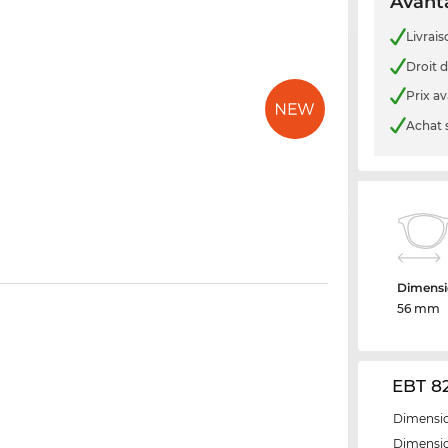
Avanta
Livrais
Droit d
Prix a
Achat 
Dimensi
56 mm
EBT 82
Dimensio
Dimensio