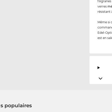
filigranes
verres
mé
résistant 
Même si 
commandez
Edel-Opti
est en sal
us populaires