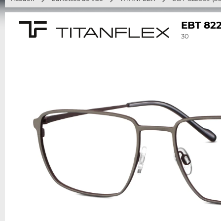
EBT 82
30