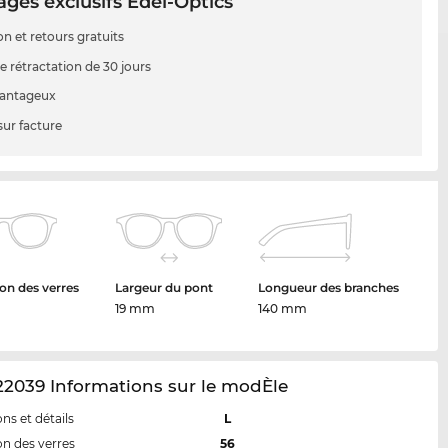
ges exclusifs Edel-Optics
on et retours gratuits
e rétractation de 30 jours
vantageux
sur facture
on des verres
Largeur du pont
Longueur des branches
19 mm
140 mm
2039 Informations sur le modÈle
ns et détails
L
n des verres
56