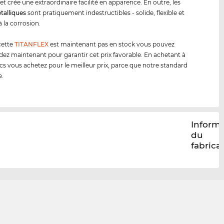
 et crée une extraordinaire facilité en apparence. En outre, les
tal
lique
s
sont pratiquement indestructibles - solide, flexible et
à la corrosion.
cette
TITANFLEX
est maintenant pas en stock vous pouvez
 maintenant pour garantir cet prix favorable. En achetant à
cs vous achetez pour le meilleur prix, parce que notre standard
e.
Inform
du
fabrica