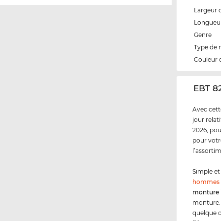
Largeur 
Longueur
Genre
Type de
Couleur 
‌EBT 8
Avec cett
jour rela
2026, pou
pour votr
l’assorti
Simple et 
hommes
monture 
monture. 
quelque c