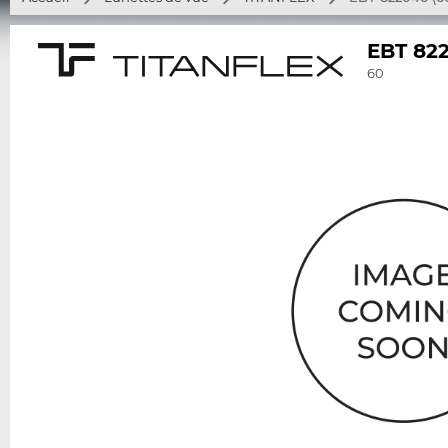
EBT 82
60