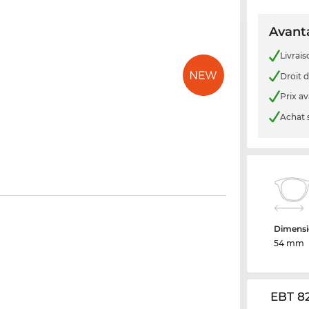
Avanta
Livrais
Droit d
Prix a
Achat 
Dimensi
54 mm
EBT 82