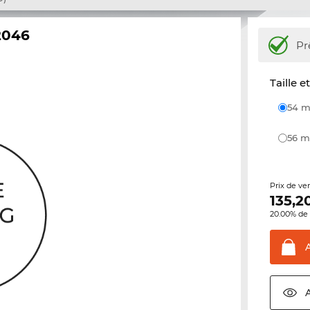
2046
Pr
Taille e
54
56
Prix de ve
135,2
20.00% de 