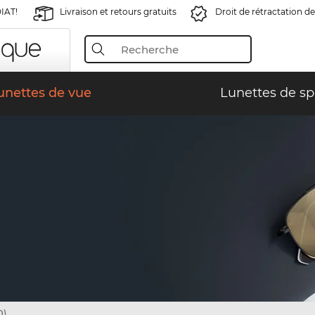
IAT!
Livraison et retours gratuits
Droit de rétractation de
unettes de vue
Lunettes de sp
0)