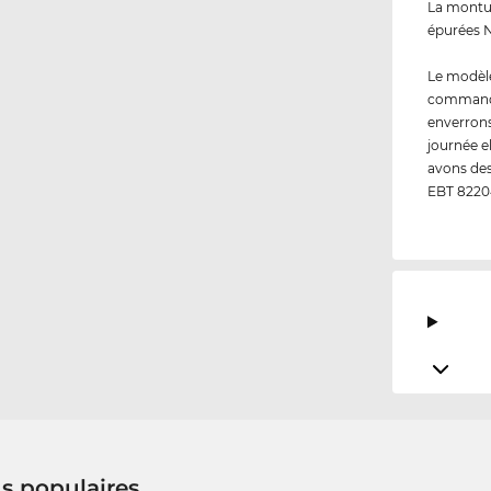
La montur
épurées N
Le modèl
commandez
enverrons
journée e
avons des
EBT 8220
us populaires