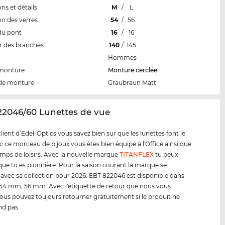
ns et détails
M
/
L
n des verres
54
/
56
du pont
16
/
16
 des branches
140
/
145
Hommes
 monture
Monture cerclée
de monture
Graubraun Matt
22046/60 Lunettes de vue
ent d’Edel-Optics vous savez bien sur que les lunettes font le
ec ce morceau de bijoux vous êtes bien équipé à l'Office ainsi que
emps de loisirs. Avec la nouvelle marque
TITANFLEX
tu peux
ue tu es pionnière. Pour la saison courant la marque se
 avec sa collection pour 2026. EBT 822046 est disponible dans
es 54 mm, 56 mm. Avec l'étiquette de retour que nous vous
vous pouvez toujours retourner gratuitement si le produit ne
nd pas.