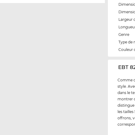
Dimensio
Dimensio
Largeur 
Longueur
Genre
Type de
Couleur 
‌EBT 8
Comme cli
style. Av
dans le t
montrer q
distingue
les taill
offrons, 
correspo