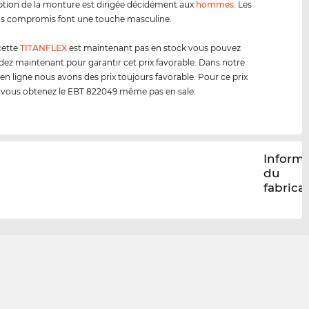
tion de la monture est dirigée décidément aux
hommes
. Les
ns compromis font une touche masculine.
cette
TITANFLEX
est maintenant pas en stock vous pouvez
 maintenant pour garantir cet prix favorable. Dans notre
en ligne nous avons des prix toujours favorable. Pour ce prix
 vous obtenez le EBT 822049 même pas en sale.
Inform
du
fabrica