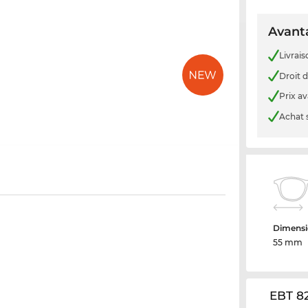
Avanta
Livrais
Droit d
Prix a
Achat 
Dimensi
55 mm
EBT 82