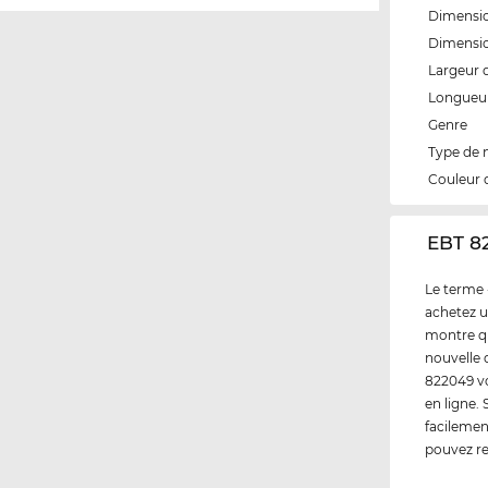
Dimensio
Dimensio
Largeur 
Longueur
Genre
Type de
Couleur 
‌EBT 8
Le terme 
achetez u
montre qu
nouvelle 
822049 vo
en ligne.
facilemen
pouvez re