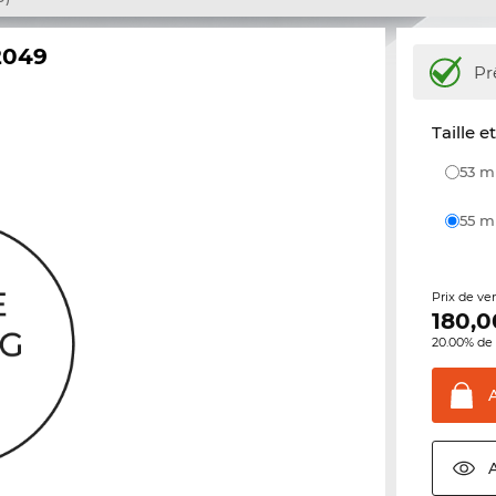
2049
Pr
Taille e
53 
55 
Prix de ve
180,0
20.00% de 