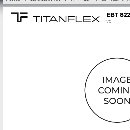
EBT 82
70