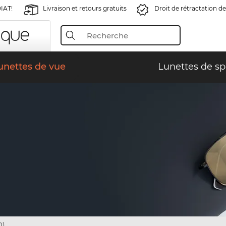
IAT!
Livraison et retours gratuits
Droit de rétractation de
unettes de vue
Lunettes de sp
0)