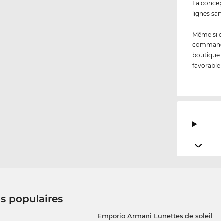
La concep
lignes sa
Même si 
commandez
boutique 
favorable
us populaires
Emporio Armani Lunettes de soleil