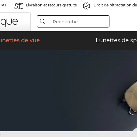
IAT!
Livraison et retours gratuits
Droit de rétractation de
unettes de vue
Lunettes de sp
)