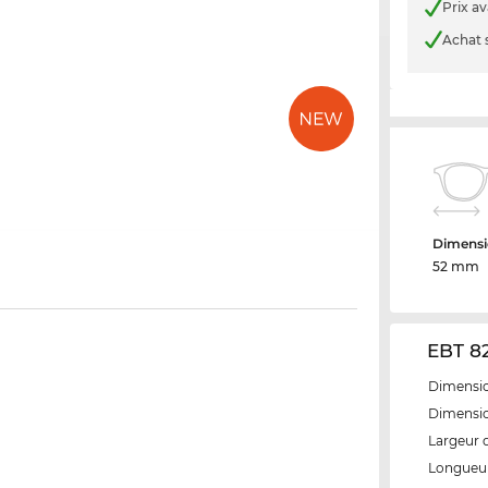
Prix a
Achat 
Dimensi
52 mm
EBT 82
Dimensio
Dimensio
Largeur 
Longueur