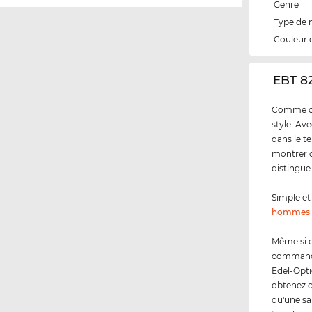
Genre
Type de
Couleur 
‌EBT 8
Comme cli
style. Av
dans le t
montrer q
distingue
Simple et 
hommes
Même si 
commandez
Edel-Opti
obtenez 
qu'une sa