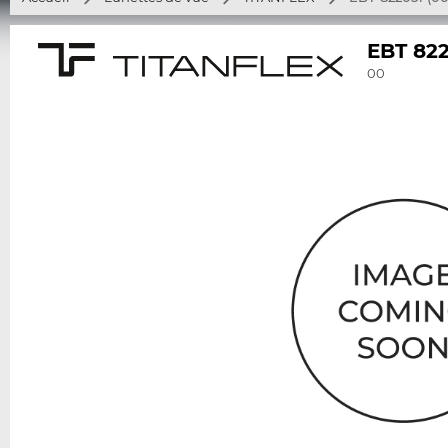
EBT 82
00