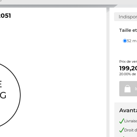
2051
Indispo
Taille e
52 
Prix de ve
199,2
20.00% de 
Avanta
Livrais
Droit d