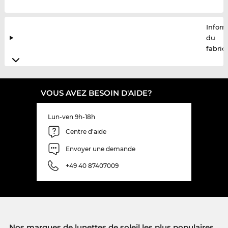
Infor
du
fabric
VOUS AVEZ BESOIN D'AIDE?
Lun-ven 9h-18h
Centre d'aide
Envoyer une demande
+49 40 87407009
Nos marques de lunettes de soleil les plus populaires