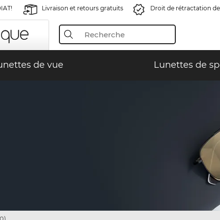
IAT!
Livraison et retours gratuits
Droit de rétractation de
unettes de vue
Lunettes de sp
0)