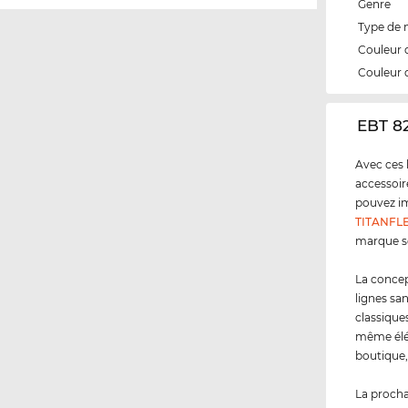
Genre
Type de
Couleur 
Couleur 
‌EBT 8
Avec ces 
accessoir
pouvez im
TITANFL
marque se
La concep
lignes sa
classique
même élég
boutique,
La procha