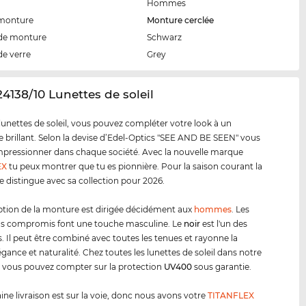
Hommes
 monture
Monture cerclée
de monture
Schwarz
de verre
Grey
24138/10 Lunettes de soleil
lunettes de soleil, vous pouvez compléter votre look à un
e brillant. Selon la devise d’Edel-Optics "SEE AND BE SEEN" vous
pressionner dans chaque société. Avec la nouvelle marque
EX
tu peux montrer que tu es pionnière. Pour la saison courant la
 distingue avec sa collection pour 2026.
tion de la monture est dirigée décidément aux
hommes
. Les
ns compromis font une touche masculine. Le
noir
est l'un des
s. Il peut être combiné avec toutes les tenues et rayonne la
ance et naturalité. Chez toutes les lunettes de soleil dans notre
 vous pouvez compter sur la protection
UV400
sous garantie.
ine livraison est sur la voie, donc nous avons votre
TITANFLEX