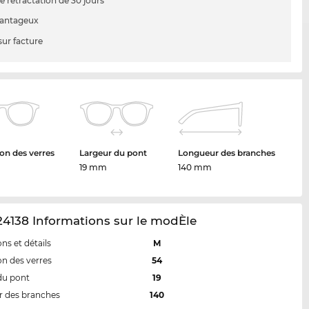
e rétractation de 30 jours
vantageux
sur facture
on des verres
Largeur du pont
Longueur des branches
19 mm
140 mm
4138 Informations sur le modÈle
ns et détails
M
n des verres
54
du pont
19
 des branches
140