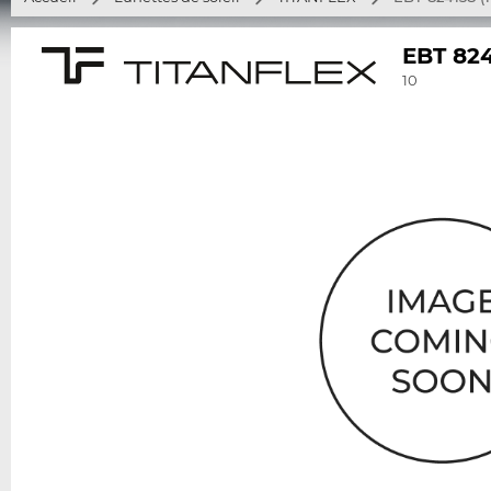
EBT 82
10