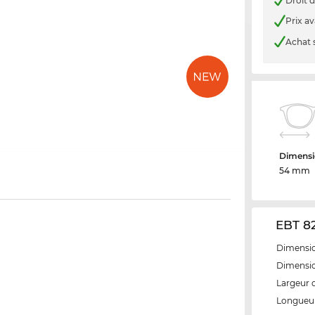
Droit d
Prix a
Achat 
Dimensi
54 mm
EBT 82
Dimensio
Dimensio
Largeur 
Longueur