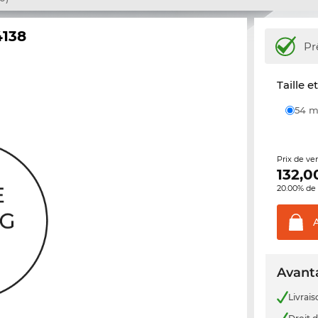
4138
Pr
Taille e
54
Prix de ve
132,0
20.00% de 
Avanta
Livrais