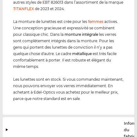
autres styles de EBT 826013 dans l’assortiment de la marque
TITANFLEX
de 2023 et 2024.
La monture de lunettes est crée pour les
femmes
actives.
Une conception gracieuse et expressivité se combinent
pour classique chic. Dans la
monture intégrale
les verres
sont complètement intégrés dans la monture. Pour les
gens qui portent des lunettes de conviction il n’y a pas
quelque chose d'autre. Le cadre
métal
lique
est très facile
confortablement à porter. Il est robuste et élégant du
même temps.
Les lunettes sont en stock. Si vous commandez maintenant,
nous pouvons envoyer vos verres immédiatement. En
achetant à Edel-Optics vous achetez pour le meilleur prix,
parce que notre standard est en sale.
Infor
du
fabric