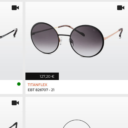
127,20 €
TITANFLEX
EBT 826707 - 21