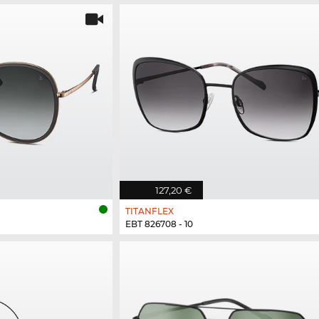
127,20 €
TITANFLEX
EBT 826708 - 10