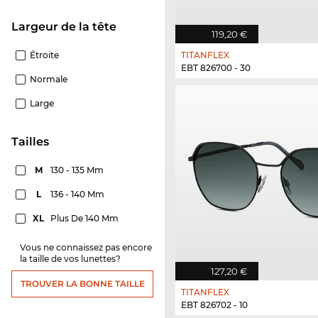
Largeur de la tête
119,20 €
Étroite
TITANFLEX
EBT 826700 - 30
Normale
Large
Tailles
M
130 - 135 Mm
L
136 - 140 Mm
XL
Plus De 140 Mm
Vous ne connaissez pas encore
la taille de vos lunettes?
127,20 €
TROUVER LA BONNE TAILLE
TITANFLEX
EBT 826702 - 10