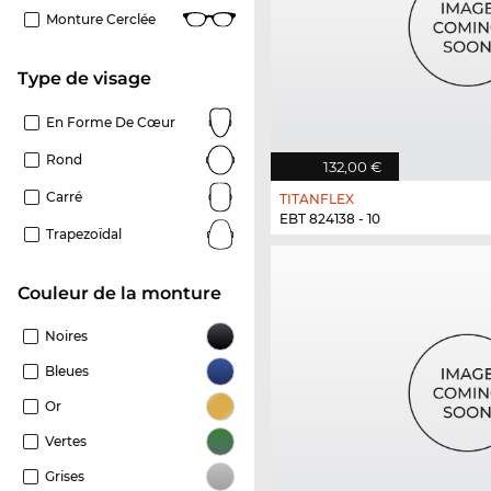
Monture Cerclée
Type de visage
En Forme De Cœur
Rond
132,00 €
Carré
TITANFLEX
EBT 824138 - 10
Trapezoïdal
Couleur de la monture
Noires
Bleues
Or
Vertes
Grises