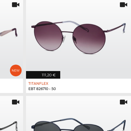
111,20 €
TITANFLEX
EBT 826710 - 50