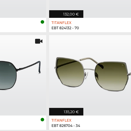
132,00 €
TITANFLEX
EBT 824132 - 70
135,20 €
TITANFLEX
EBT 826704 - 34