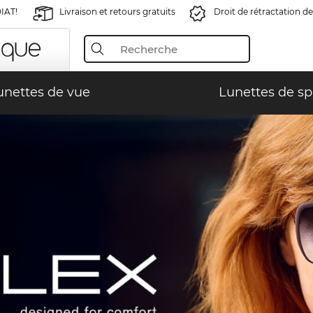
IAT!
Livraison et retours gratuits
Droit de rétractation de
unettes de vue
Lunettes de sp