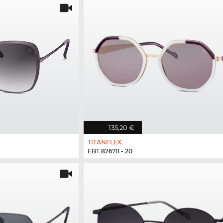
135,20 €
TITANFLEX
EBT 826711 - 20