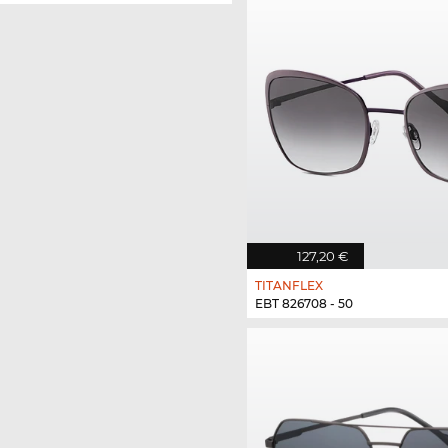
127,20 €
TITANFLEX
EBT 826708 - 50