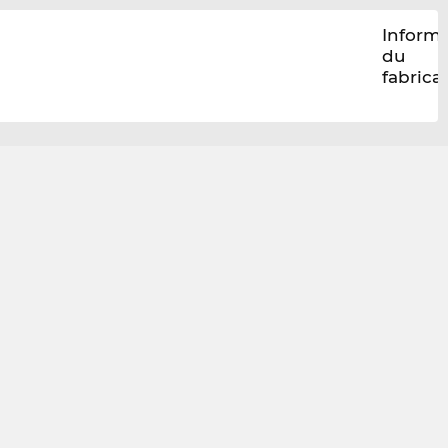
Inform
du
fabrica