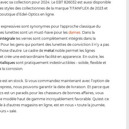
 avec sa collection pour 2024. Le EBT 826032 est aussi disponible
es styles des collectionnes de la marque TITANFLEX de 2023 et
 boutique d’Edel-Optics en ligne.
s expressives sont synonymes pour l'approche classique du
es lunettes sont un must-have pour les
dames
. Dans la
intégrale
les verres sont complètement intégrés dans la
Pour les gens qui portent des lunettes de conviction il n’y a pas
hose d'autre. Le cadre de
métal
noble permet les lignes
 et crée une extraordinaire facilité en apparence. En outre, les
tal
lique
s
sont pratiquement indestructibles - solide, flexible et
à la corrosion.
 est en stock. Si vous commandez maintenant avec l’option de
 express, nous pouvons garantir la date de livraison. Et parce que
cs est un paradis pour les chasseurs de bonnes affaires, vous
ce modèle haut de gamme incroyablement favorable. Qu'est-ce
le à d'autres magasins en ligne, est en nous « toute la journée,
ours » sale.