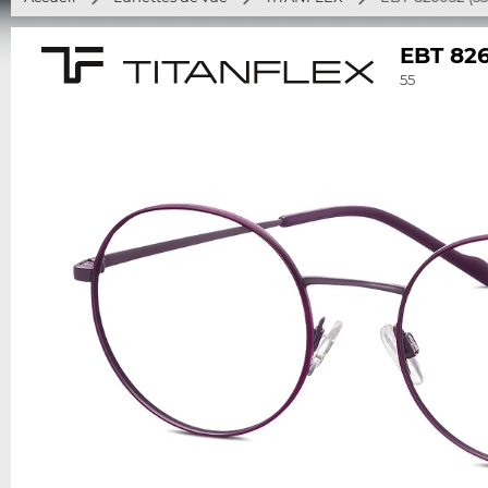
EBT 82
55