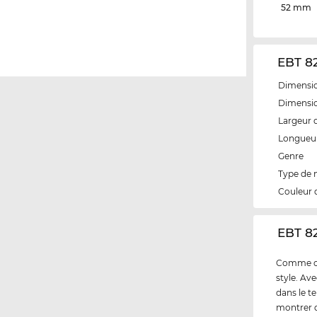
52 mm
EBT 82
Dimensio
Dimensio
Largeur 
Longueur
Genre
Type de
Couleur 
‌EBT 8
Comme cli
style. Av
dans le t
montrer q