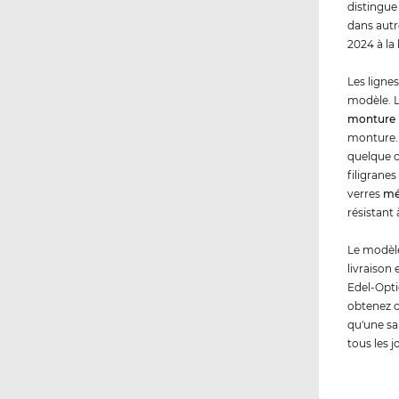
distingue
dans autr
2024 à la
Les ligne
modèle. L
monture 
monture. 
quelque c
filigranes
verres
mé
résistant 
Le modèle
livraison
Edel-Opti
obtenez 
qu'une sa
tous les j