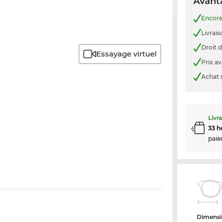
Avanta
Encor
Livrais
Droit d
Essayage virtuel
Prix a
Achat 
Livr
33 h
paie
Dimensi