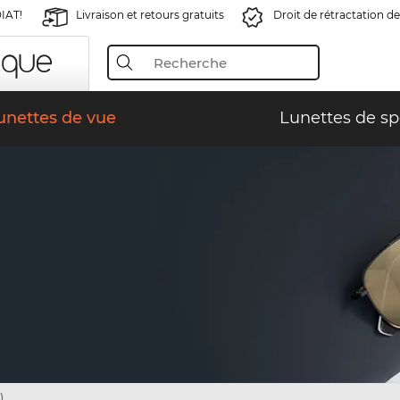
IAT!
Livraison et retours gratuits
Droit de rétractation de
unettes de vue
Lunettes de sp
)