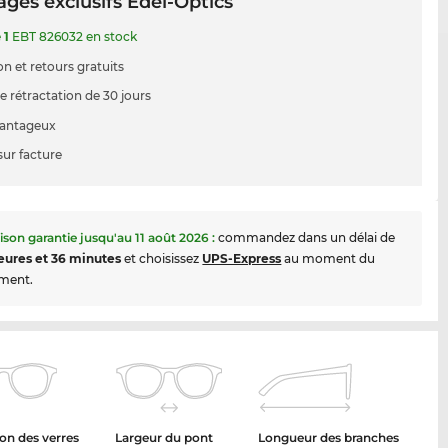
ges exclusifs Edel-Optics
e
1
EBT 826032 en stock
on et retours gratuits
e rétractation de 30 jours
vantageux
sur facture
aison garantie jusqu'au
11 août 2026
:
commandez dans un délai de
eures et 36 minutes
et choisissez
UPS-Express
au moment du
ment.
on des verres
Largeur du pont
Longueur des branches