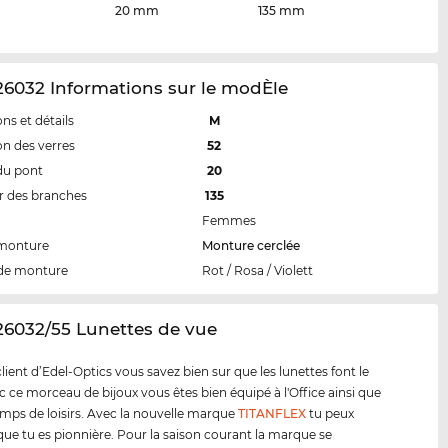
20 mm
135 mm
6032 Informations sur le modÈle
ns et détails
M
n des verres
52
du pont
20
 des branches
135
Femmes
 monture
Monture cerclée
de monture
Rot / Rosa / Violett
26032/55 Lunettes de vue
ent d’Edel-Optics vous savez bien sur que les lunettes font le
ec ce morceau de bijoux vous êtes bien équipé à l'Office ainsi que
emps de loisirs. Avec la nouvelle marque
TITANFLEX
tu peux
ue tu es pionnière. Pour la saison courant la marque se