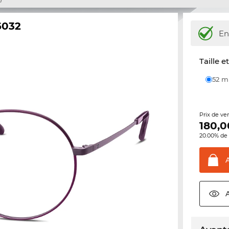
6032
En
Taille e
52 
Prix de ve
180,0
20.00% de 