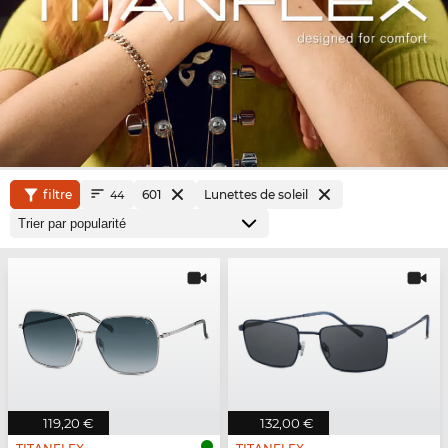
filtre
601
Lunettes de soleil
44
119,20 €
132,00 €