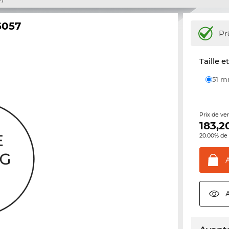
6057
Pr
Taille e
51 
Prix de ve
183,2
20.00% de 