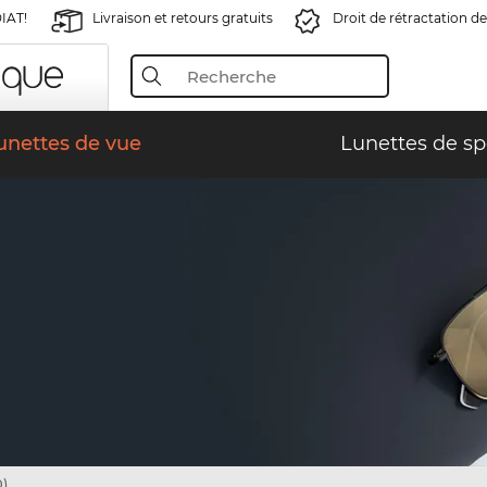
IAT!
Livraison et retours gratuits
Droit de rétractation de
unettes de vue
Lunettes de sp
)