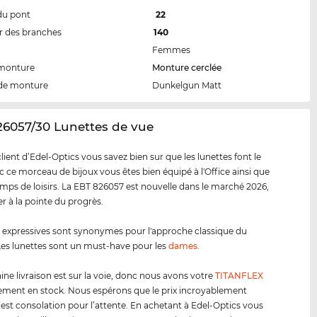
du pont
22
 des branches
140
Femmes
 monture
Monture cerclée
de monture
Dunkelgun Matt
26057/30 Lunettes de vue
ent d’Edel-Optics vous savez bien sur que les lunettes font le
ec ce morceau de bijoux vous êtes bien équipé à l'Office ainsi que
emps de loisirs. La EBT 826057 est nouvelle dans le marché 2026,
er à la pointe du progrès.
s expressives sont synonymes pour l'approche classique du
es lunettes sont un must-have pour les
dames
.
ine livraison est sur la voie, donc nous avons votre
TITANFLEX
ment en stock. Nous espérons que le prix incroyablement
 est consolation pour l’attente. En achetant à Edel-Optics vous