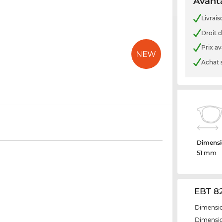
Avanta
Livrais
Droit d
Prix a
Achat 
Dimensi
51 mm
EBT 82
Dimensio
Dimensio