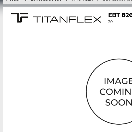
EBT 82
30