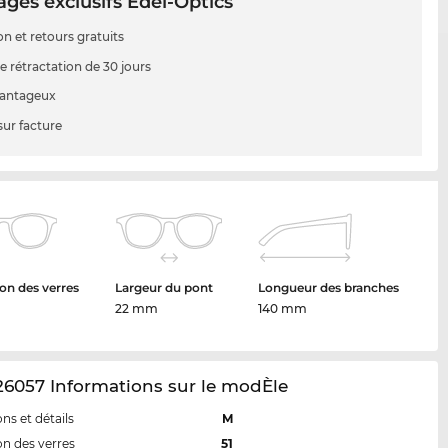
ges exclusifs Edel-Optics
on et retours gratuits
e rétractation de 30 jours
vantageux
sur facture
on des verres
Largeur du pont
Longueur des branches
22 mm
140 mm
6057 Informations sur le modÈle
ns et détails
M
n des verres
51