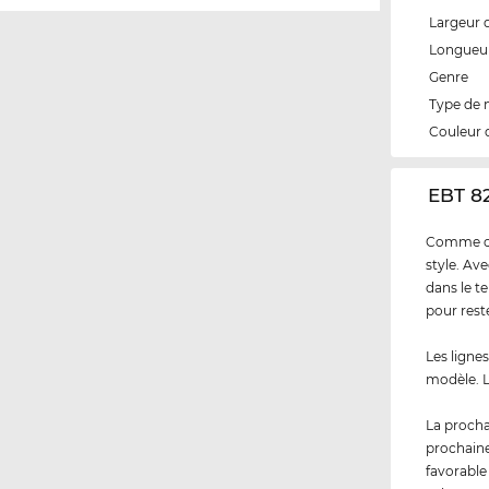
Largeur 
Longueur
Genre
Type de
Couleur 
‌EBT 8
Comme cli
style. Av
dans le t
pour rest
Les ligne
modèle. L
La procha
prochaine
favorable