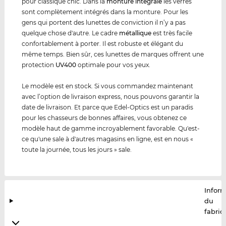
pour classique chic. Dans la
monture intégrale
les verres
sont complètement intégrés dans la monture. Pour les
gens qui portent des lunettes de conviction il n’y a pas
quelque chose d'autre. Le cadre
métal
lique
est très facile
confortablement à porter. Il est robuste et élégant du
même temps. Bien sûr, ces lunettes de marques offrent une
protection
UV400
optimale pour vos yeux.
Le modèle est en stock. Si vous commandez maintenant
avec l’option de livraison express, nous pouvons garantir la
date de livraison. Et parce que Edel-Optics est un paradis
pour les chasseurs de bonnes affaires, vous obtenez ce
modèle haut de gamme incroyablement favorable. Qu'est-
ce qu'une sale à d'autres magasins en ligne, est en nous «
toute la journée, tous les jours » sale.
Infor
du
fabric