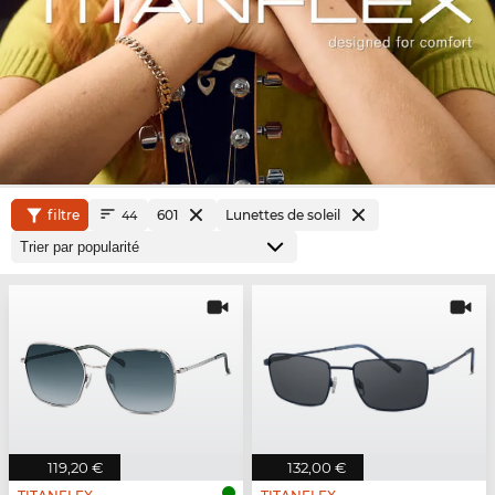
filtre
601
Lunettes de soleil
44
119,20 €
132,00 €