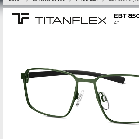
EBT 850
40