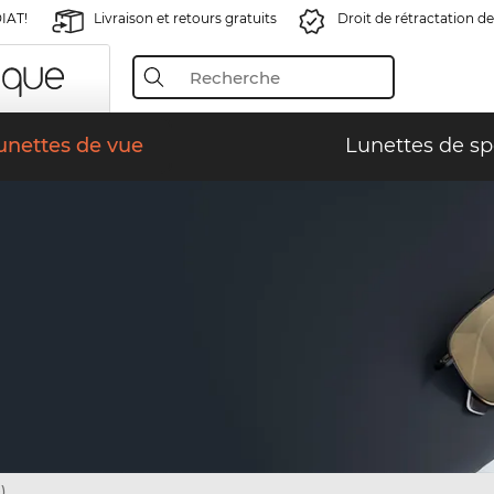
IAT!
Livraison et retours gratuits
Droit de rétractation de
unettes de vue
Lunettes de sp
)