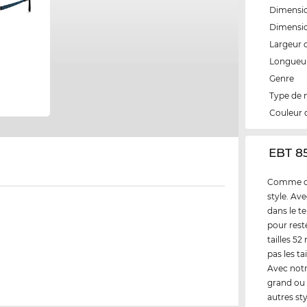
Dimensio
Dimensio
Largeur 
Longueur
Genre
Type de
Couleur 
‌EBT 8
Comme cli
style. Av
dans le t
pour rest
tailles 5
pas les t
Avec notr
grand ou 
autres st