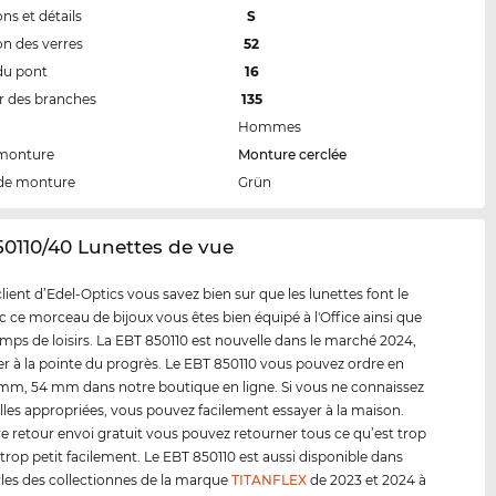
ns et détails
S
n des verres
52
du pont
16
 des branches
135
Hommes
 monture
Monture cerclée
de monture
Grün
50110/40 Lunettes de vue
ent d’Edel-Optics vous savez bien sur que les lunettes font le
ec ce morceau de bijoux vous êtes bien équipé à l'Office ainsi que
emps de loisirs. La EBT 850110 est nouvelle dans le marché 2024,
er à la pointe du progrès. Le EBT 850110 vous pouvez ordre en
2 mm, 54 mm dans notre boutique en ligne. Si vous ne connaissez
ailles appropriées, vous pouvez facilement essayer à la maison.
e retour envoi gratuit vous pouvez retourner tous ce qu’est trop
trop petit facilement. Le EBT 850110 est aussi disponible dans
yles des collectionnes de la marque
TITANFLEX
de 2023 et 2024 à