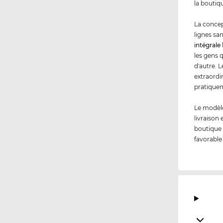
la boutiq
La concep
lignes sa
intégrale
les gens 
d'autre. 
extraordin
pratiqueme
Le modèle
livraison
boutique 
favorable