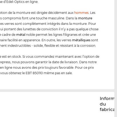
ue d’Edel-Optics en ligne.
tion de la monture est dirigée décidément aux
hommes
. Les
ns compromis font une touche masculine. Dans la
monture
les verres sont complètement intégrés dans la monture. Pour
qui portent des lunettes de conviction il n’y a pas quelque chose
Le cadre de
métal
noble permet les lignes filigranes et crée une
aire facilité en apparence. En outre, les verres
métal
lique
s
sont
nt indestructibles - solide, flexible et résistant à la corrosion.
 est en stock. Si vous commandez maintenant avec l’option de
 express, nous pouvons garantir la date de livraison. Dans notre
en ligne nous avons des prix toujours favorable. Pour ce prix
 vous obtenez le EBT 850110 même pas en sale.
Inform
du
fabrica