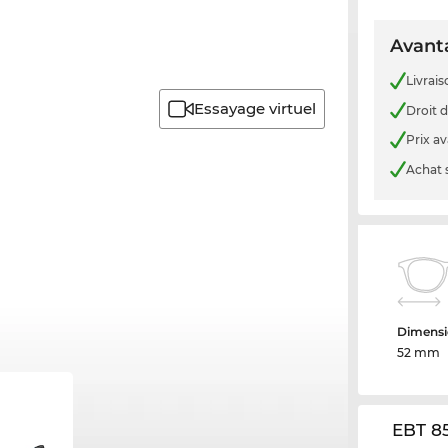
Avanta
Livrais
Essayage virtuel
Droit d
Prix a
Achat 
Dimensi
52 mm
EBT 85