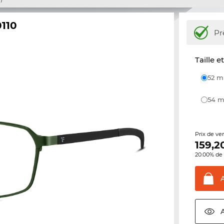
110
Pr
Taille e
52 
54
Prix de ve
159,2
20.00% de 