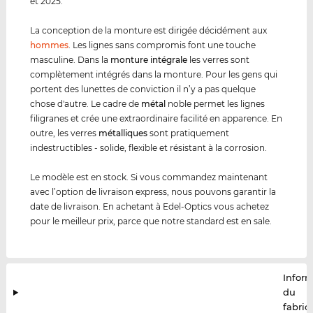
et 2025.
La conception de la monture est dirigée décidément aux
hommes
. Les lignes sans compromis font une touche
masculine. Dans la
monture intégrale
les verres sont
complètement intégrés dans la monture. Pour les gens qui
portent des lunettes de conviction il n’y a pas quelque
chose d'autre. Le cadre de
métal
noble permet les lignes
filigranes et crée une extraordinaire facilité en apparence. En
outre, les verres
métal
lique
s
sont pratiquement
indestructibles - solide, flexible et résistant à la corrosion.
Le modèle est en stock. Si vous commandez maintenant
avec l’option de livraison express, nous pouvons garantir la
date de livraison. En achetant à Edel-Optics vous achetez
pour le meilleur prix, parce que notre standard est en sale.
Infor
du
fabric