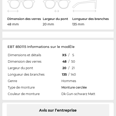
Dimension des verres
Largeur du pont
Longueur des branches
48 mm
20 mm
135 mm
EBT 850115 Informations sur le modÈle
Dimensions et détails
XS
/
S
Dimension des verres
48
/
50
Largeur du pont
20
/
21
Longueur des branches
135
/
140
Genre
Hommes
Type de monture
Monture cerclée
Couleur de monture
Dk Gun-schwarz Matt
Avis sur l’entreprise