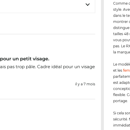
Comme cli
style. Av
dans le t
montrer q
distingue
tailles 4
vous pouv
pas. Le R
la marque
 pour un petit visage.
Le modèl
is pas trop pâle. Cadre idéal pour un visage
et les
fe
parfaitem
est adapt
il y a 7 mois
conceptio
flexible. 
portage.
Si cela s
sécurité.
immédiate