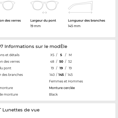
on des verres
Largeur du pont
Longueur des branches
19 mm
145 mm
7 Informations sur le modÈle
ns et détails
XS
/
S
/
M
n des verres
48
/
50
/
52
du pont
19
/
19
/
19
 des branches
140
/
145
/
145
Femmes et Hommes
 monture
Monture cerclée
de monture
Black
T Lunettes de vue