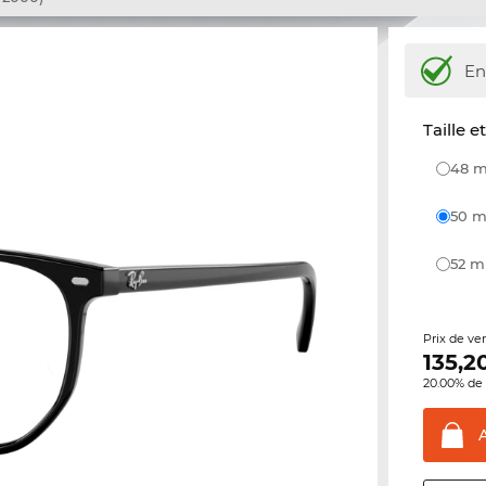
En
Taille e
48
50
52 
Prix de ve
135,2
20.00% de 