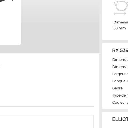
Dimensi
50 mm
RX 539
Dimensio
e
Dimensio
Largeur 
Longueur
Genre
Type de
Couleur 
‌ELLIO