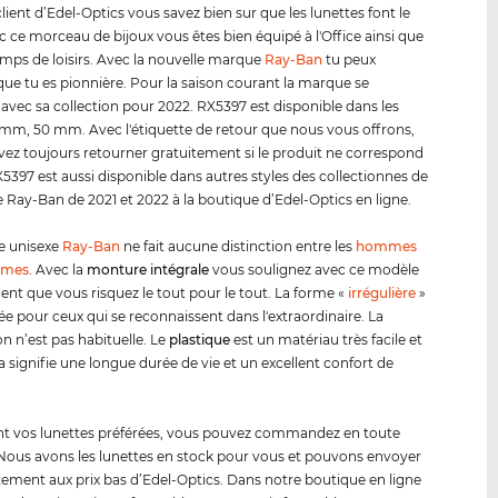
ent d’Edel-Optics vous savez bien sur que les lunettes font le
ec ce morceau de bijoux vous êtes bien équipé à l'Office ainsi que
emps de loisirs. Avec la nouvelle marque
Ray-Ban
tu peux
ue tu es pionnière. Pour la saison courant la marque se
 avec sa collection pour 2022. RX5397 est disponible dans les
8 mm, 50 mm. Avec l'étiquette de retour que nous vous offrons,
ez toujours retourner gratuitement si le produit ne correspond
X5397 est aussi disponible dans autres styles des collectionnes de
 Ray-Ban de 2021 et 2022 à la boutique d’Edel-Optics en ligne.
e unisexe
Ray-Ban
ne fait aucune distinction entre les
hommes
mmes
. Avec la
monture intégrale
vous soulignez avec ce modèle
ent que vous risquez le tout pour le tout. La forme «
irrégulière
»
ée pour ceux qui se reconnaissent dans l'extraordinaire. La
n n’est pas habituelle. Le
plastique
est un matériau très facile et
Ca signifie une longue durée de vie et un excellent confort de
ont vos lunettes préférées, vous pouvez commandez en toute
 Nous avons les lunettes en stock pour vous et pouvons envoyer
ment aux prix bas d’Edel-Optics. Dans notre boutique en ligne