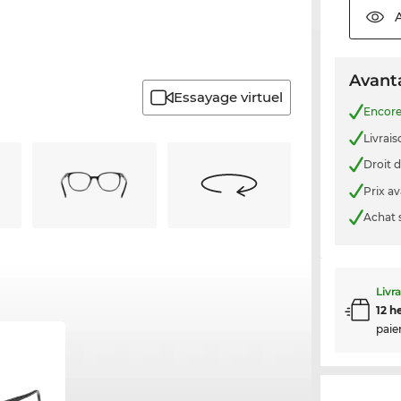
Avanta
Essayage virtuel
Encor
Livrais
Droit d
Prix a
Achat 
Livr
12 h
paie