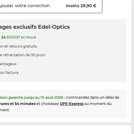
Ajouter votre
correction
moins 29,90 €
ges exclusifs Edel-Optics
e
24
RX5397 en stock
on et retours gratuits
e rétractation de 30 jours
vantageux
sur facture
aison garantie jusqu'au
10 août 2026
:
commandez dans un délai de
eures et 54 minutes
et choisissez
UPS-Express
au moment du
ment.