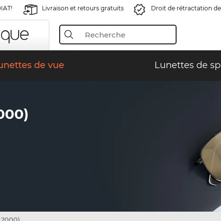
IAT!
Livraison et retours gratuits
Droit de rétractation de
unettes de vue
Lunettes de sp
000)
 2000)