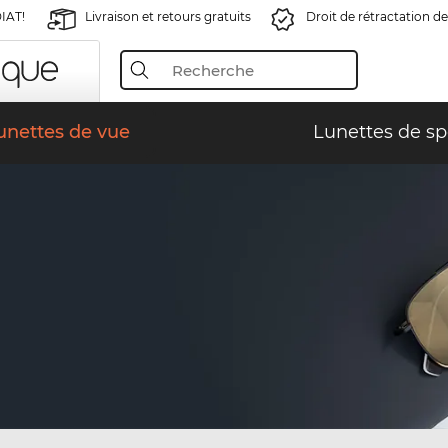
IAT!
Livraison et retours gratuits
Droit de rétractation de
unettes de vue
Lunettes de sp