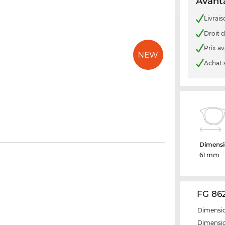
Avanta
Livrais
Droit d
Prix a
Achat 
Dimensi
61 mm
FG 862
Dimensio
Dimensio