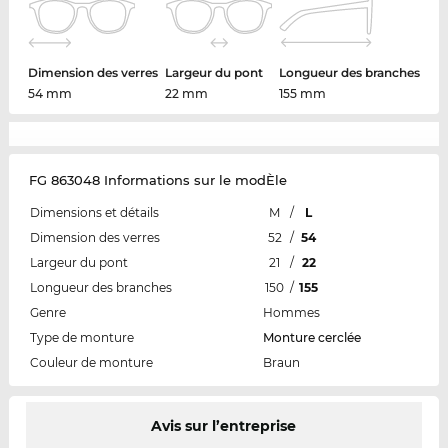
Dimension des verres
Largeur du pont
Longueur des branches
54 mm
22 mm
155 mm
FG 863048 Informations sur le modÈle
Dimensions et détails
M
/
L
Dimension des verres
52
/
54
Largeur du pont
21
/
22
Longueur des branches
150
/
155
Genre
Hommes
Type de monture
Monture cerclée
Couleur de monture
Braun
Avis sur l’entreprise