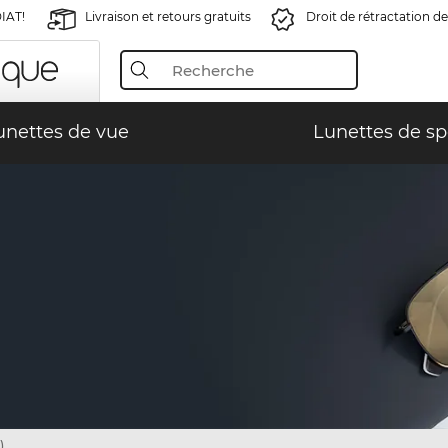
IAT!
Livraison et retours gratuits
Droit de rétractation de
unettes de vue
Lunettes de sp
)