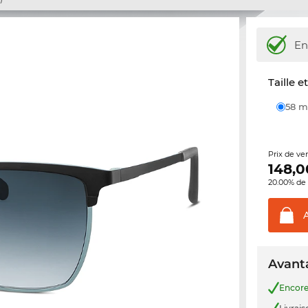
En
Taille e
58
Prix de ve
148,0
20.00% de 
Avanta
Encor