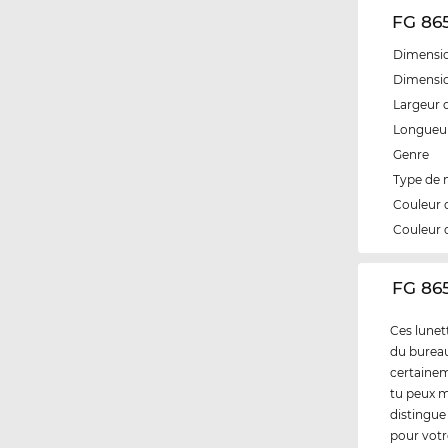
FG 865
Dimensio
Dimensio
Largeur 
Longueur
Genre
Type de
Couleur 
Couleur 
‌FG 86
Ces lunett
du bureau 
certainem
tu peux m
distingue
pour votr