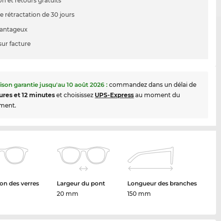
on et retours gratuits
e rétractation de 30 jours
vantageux
sur facture
aison garantie jusqu'au
10 août 2026
:
commandez dans un délai de
ures et 12 minutes
et choisissez
UPS-Express
au moment du
ment.
on des verres
Largeur du pont
Longueur des branches
20 mm
150 mm