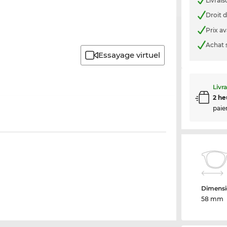
Livrais
Droit d
Prix a
Achat 
Essayage virtuel
Livr
2 he
paie
Dimensi
58 mm