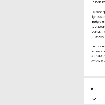
l’assorti
La concep
lignes sa
intégrale
tout pour
porter. I
marques 
Le modèle
livraison
à Edel-Op
est en sal