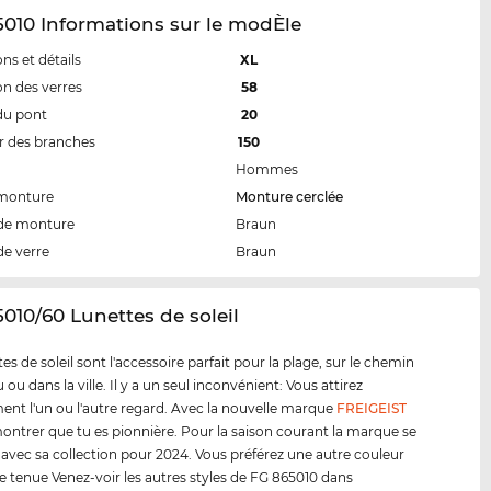
010 Informations sur le modÈle
ns et détails
XL
n des verres
58
du pont
20
 des branches
150
Hommes
 monture
Monture cerclée
de monture
Braun
de verre
Braun
5010/60 Lunettes de soleil
es de soleil sont l'accessoire parfait pour la plage, sur le chemin
ou dans la ville. Il y a un seul inconvénient: Vous attirez
ent l'un ou l'autre regard. Avec la nouvelle marque
FREIGEIST
ontrer que tu es pionnière. Pour la saison courant la marque se
 avec sa collection pour 2024. Vous préférez une autre couleur
e tenue Venez-voir les autres styles de FG 865010 dans