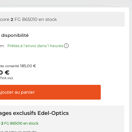
core
2
FG 865010 en stock
t disponibilité
 mm
Prêtes à l'envoi dans 1 heures
185,00 €
nte conseillé
0
€
TVA incl.
Ajouter au
panier
ges exclusifs Edel-Optics
e
2
FG 865010 en stock