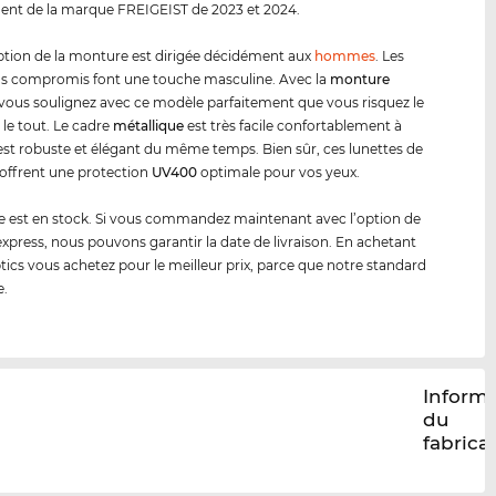
ment de la marque FREIGEIST de 2023 et 2024.
tion de la monture est dirigée décidément aux
hommes
. Les
ns compromis font une touche masculine. Avec la
monture
vous soulignez avec ce modèle parfaitement que vous risquez le
 le tout. Le cadre
métal
lique
est très facile confortablement à
l est robuste et élégant du même temps. Bien sûr, ces lunettes de
offrent une protection
UV400
optimale pour vos yeux.
 est en stock. Si vous commandez maintenant avec l’option de
 express, nous pouvons garantir la date de livraison. En achetant
tics vous achetez pour le meilleur prix, parce que notre standard
e.
Inform
du
fabrica