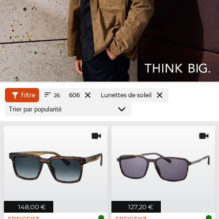
filtre
606
Lunettes de soleil
26
148,00 €
127,20 €