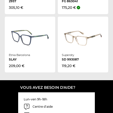
2957
FG 863041
305,10 €
175,20 €
Etnia Barcelona
Superdry
SLAY
SD 993087
209,00 €
119,20 €
VOUS AVEZ BESOIN D'AIDE?
Lun-ven 9h-18h
Centre d'aide