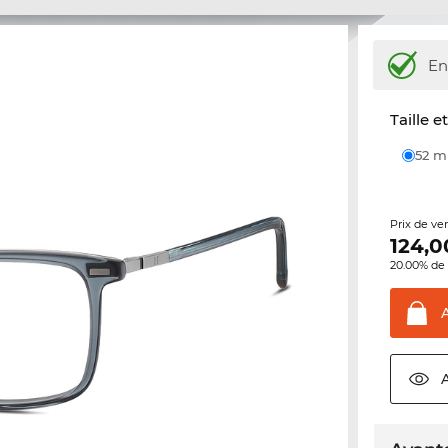
En
Taille e
52 
Prix de ve
124,0
20.00% de 