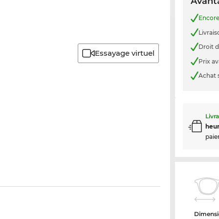
Avanta
Encor
Livrais
Droit d
Essayage virtuel
Prix a
Achat 
Livr
heur
paie
Dimensi