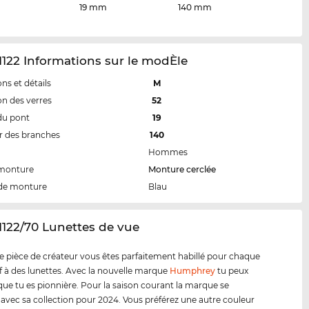
19 mm
140 mm
122 Informations sur le modÈle
ns et détails
M
n des verres
52
du pont
19
 des branches
140
Hommes
 monture
Monture cerclée
de monture
Blau
1122/70 Lunettes de vue
e pièce de créateur vous êtes parfaitement habillé pour chaque
tif à des lunettes. Avec la nouvelle marque
Humphrey
tu peux
ue tu es pionnière. Pour la saison courant la marque se
 avec sa collection pour 2024. Vous préférez une autre couleur