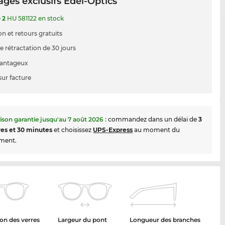
ges exclusifs Edel-Optics
e
2
HU 581122 en stock
on et retours gratuits
e rétractation de 30 jours
vantageux
sur facture
aison garantie jusqu'au
7 août 2026
:
commandez dans un délai de
3
es et 30 minutes
et choisissez
UPS-Express
au moment du
ment.
on des verres
Largeur du pont
Longueur des branches