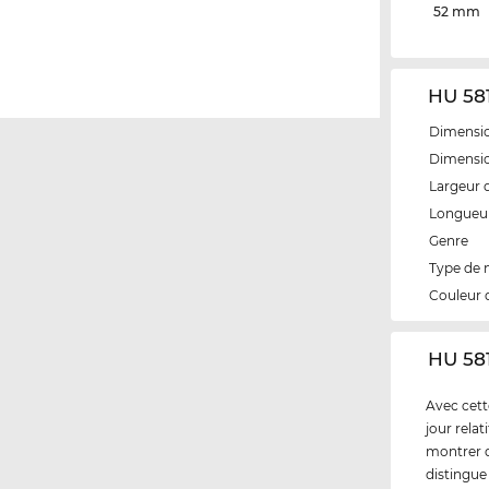
52 mm
HU 581
Dimensio
Dimensio
Largeur 
Longueur
Genre
Type de
Couleur 
‌HU 58
Avec cett
jour rela
montrer q
distingue