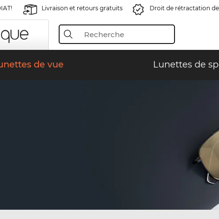
IAT!
Livraison et retours gratuits
Droit de rétractation de
unettes de vue
Lunettes de sp