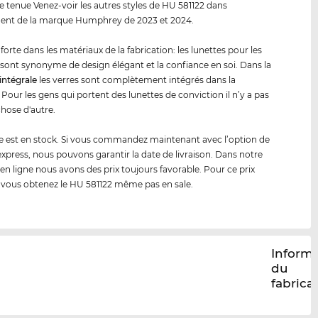
e tenue Venez-voir les autres styles de HU 581122 dans
ment de la marque Humphrey de 2023 et 2024.
forte dans les matériaux de la fabrication: les lunettes pour les
sont synonyme de design élégant et la confiance en soi. Dans la
intégrale
les verres sont complètement intégrés dans la
Pour les gens qui portent des lunettes de conviction il n’y a pas
hose d'autre.
 est en stock. Si vous commandez maintenant avec l’option de
 express, nous pouvons garantir la date de livraison. Dans notre
en ligne nous avons des prix toujours favorable. Pour ce prix
 vous obtenez le HU 581122 même pas en sale.
Inform
du
fabrica