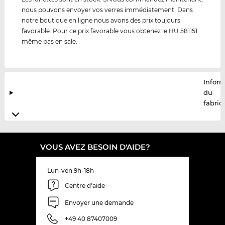
nous pouvons envoyer vos verres immédiatement. Dans
notre boutique en ligne nous avons des prix toujours
favorable. Pour ce prix favorable vous obtenez le HU 581151
même pas en sale.
Infor
du
fabric
VOUS AVEZ BESOIN D'AIDE?
Lun-ven 9h-18h
Centre d'aide
Envoyer une demande
+49 40 87407009