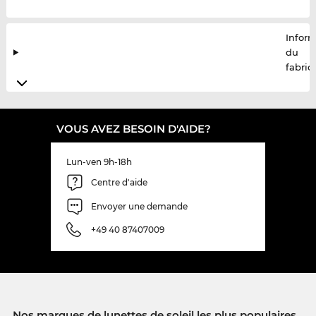
Infor
du
fabric
VOUS AVEZ BESOIN D'AIDE?
Lun-ven 9h-18h
Centre d'aide
Envoyer une demande
+49 40 87407009
Nos marques de lunettes de soleil les plus populaires