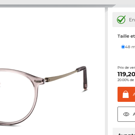
En
Taille e
48
Prix de ve
119,2
20.00% de 