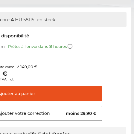
core
4
HU 581151 en stock
t disponibilité
 mm
Prêtes à l'envoi dans 51 heures
149,00 €
nte conseillé
0
€
TVA incl.
Ajouter au
panier
Ajouter votre
correction
moins 29,90 €