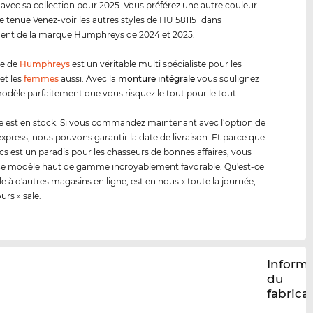
 avec sa collection pour 2025. Vous préférez une autre couleur
e tenue Venez-voir les autres styles de HU 581151 dans
ment de la marque Humphreys de 2024 et 2025.
e de
Humphreys
est un véritable multi spécialiste pour les
et les
femmes
aussi. Avec la
monture intégrale
vous soulignez
odèle parfaitement que vous risquez le tout pour le tout.
 est en stock. Si vous commandez maintenant avec l’option de
 express, nous pouvons garantir la date de livraison. Et parce que
cs est un paradis pour les chasseurs de bonnes affaires, vous
ce modèle haut de gamme incroyablement favorable. Qu'est-ce
le à d'autres magasins en ligne, est en nous « toute la journée,
ours » sale.
Inform
du
fabrica