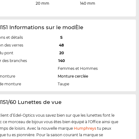
20 mm
140 mm
151 Informations sur le modÈle
ns et détails
S
n des verres
48
du pont
20
 des branches
140
Femmes et Hommes
 monture
Monture cerclée
de monture
Taupe
1151/60 Lunettes de vue
ent d’Edel-Optics vous savez bien sur que les lunettes font le
ec ce morceau de bijoux vous êtes bien équipé à l'Office ainsi que
emps de loisirs. Avec la nouvelle marque
Humphreys
tu peux
ue tu es pionnière. Pour la saison courant la marque se