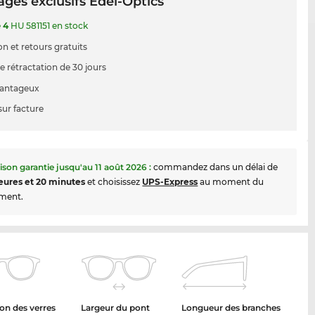
ges exclusifs Edel-Optics
e
4
HU 581151 en stock
on et retours gratuits
e rétractation de 30 jours
vantageux
sur facture
aison garantie jusqu'au
11 août 2026
:
commandez dans un délai de
eures et 20 minutes
et choisissez
UPS-Express
au moment du
ment.
on des verres
Largeur du pont
Longueur des branches