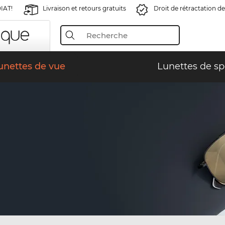
IAT!
Livraison et retours gratuits
Droit de rétractation de
unettes de vue
Lunettes de sp