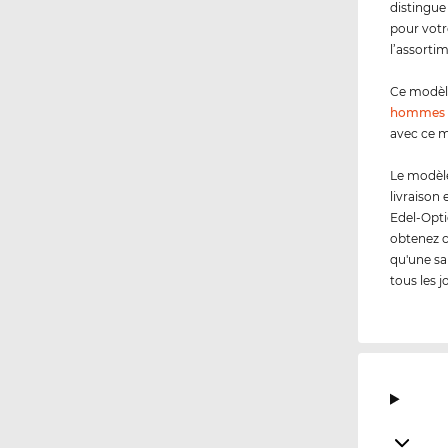
distingue
pour votr
l’assorti
Ce modèl
hommes
avec ce m
Le modèle
livraison
Edel-Opti
obtenez 
qu'une sa
tous les j