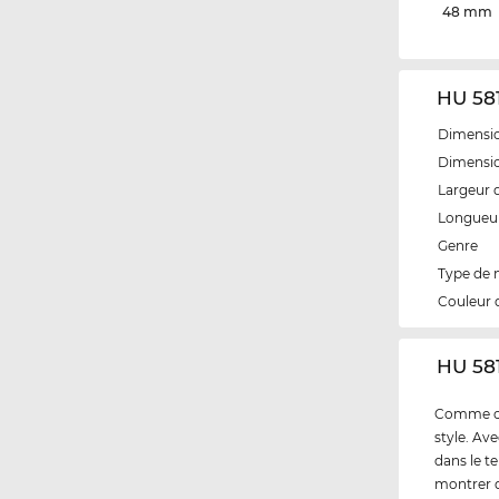
48 mm
HU 581
Dimensio
Dimensio
Largeur 
Longueur
Genre
Type de
Couleur 
‌HU 58
Comme cli
style. Av
dans le t
montrer q