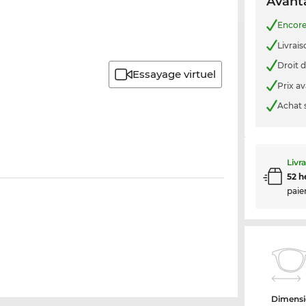
Avanta
Encor
Livrais
Droit d
Essayage virtuel
Prix a
Achat 
Livr
52 h
paie
Dimensi