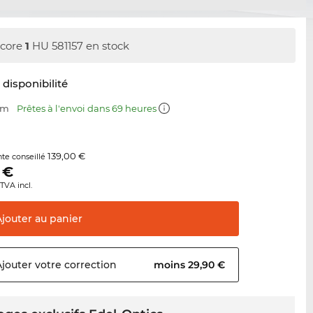
core
1
HU 581157 en stock
t disponibilité
mm
Prêtes à l'envoi dans 69 heures
139,00 €
nte conseillé
€
TVA incl.
Ajouter au
panier
Ajouter votre
correction
moins 29,90 €