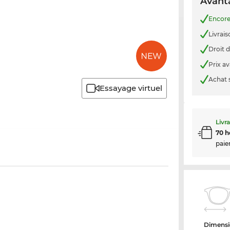
Avanta
Encor
Livrais
Droit d
Prix a
Achat 
Essayage virtuel
Livr
70 h
paie
Dimensi