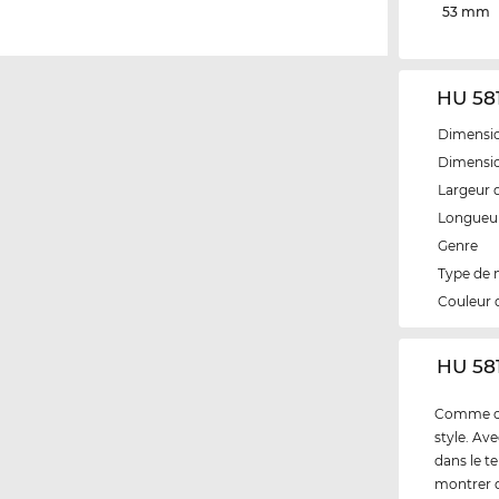
53 mm
HU 581
Dimensio
Dimensio
Largeur 
Longueur
Genre
Type de
Couleur 
‌HU 58
Comme cli
style. Av
dans le t
montrer q