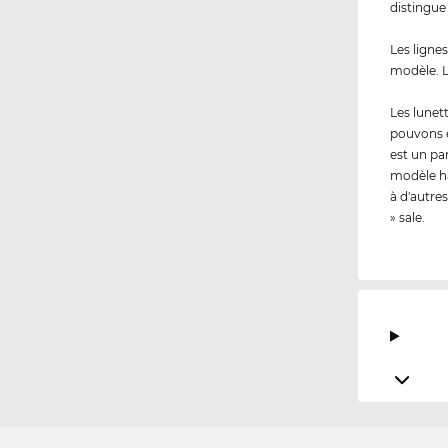
distingue
Les ligne
modèle. L
Les lunet
pouvons 
est un pa
modèle ha
à d'autres
» sale.