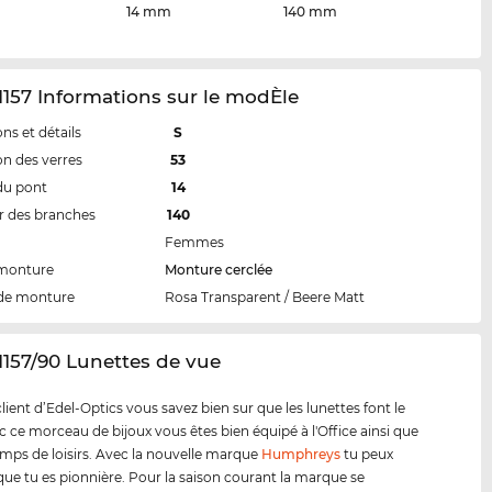
14 mm
140 mm
157 Informations sur le modÈle
ns et détails
S
n des verres
53
du pont
14
 des branches
140
Femmes
 monture
Monture cerclée
de monture
Rosa Transparent / Beere Matt
1157/90 Lunettes de vue
ent d’Edel-Optics vous savez bien sur que les lunettes font le
ec ce morceau de bijoux vous êtes bien équipé à l'Office ainsi que
emps de loisirs. Avec la nouvelle marque
Humphreys
tu peux
ue tu es pionnière. Pour la saison courant la marque se