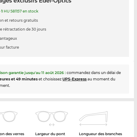
ges exclusifs Edel-Optics
e
1
HU 581157 en stock
on et retours gratuits
e rétractation de 30 jours
vantageux
sur facture
aison garantie jusqu'au
11 août 2026
:
commandez dans un délai de
eures et 49 minutes
et choisissez
UPS-Express
au moment du
ment.
on des verres
Largeur du pont
Longueur des branches