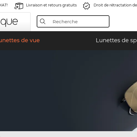
IAT!
Livraison et retours gratuits
Droit de rétractation de
unettes de vue
Lunettes de sp
)