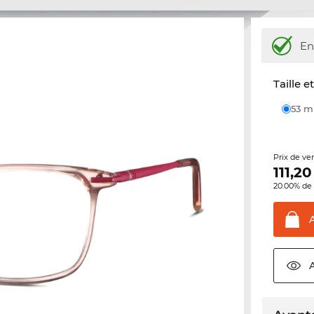
En
Taille e
53 
Prix de ve
111,20
20.00% de 