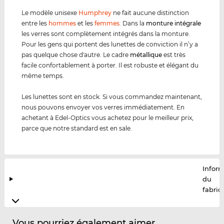
Le modèle unisexe
Humphrey
ne fait aucune distinction
entre les
hommes
et les
femmes
. Dans la
monture intégrale
les verres sont complètement intégrés dans la monture.
Pour les gens qui portent des lunettes de conviction il n’y a
pas quelque chose d'autre. Le cadre
métal
lique
est très
facile confortablement à porter. Il est robuste et élégant du
même temps.
Les lunettes sont en stock. Si vous commandez maintenant,
nous pouvons envoyer vos verres immédiatement. En
achetant à Edel-Optics vous achetez pour le meilleur prix,
parce que notre standard est en sale.
Infor
du
fabric
Vous pourriez également aimer