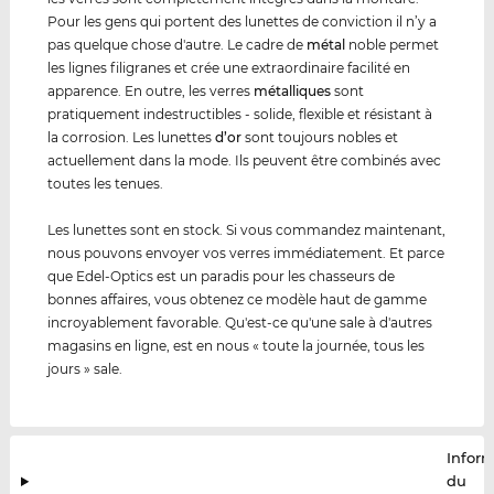
Pour les gens qui portent des lunettes de conviction il n’y a
pas quelque chose d'autre. Le cadre de
métal
noble permet
les lignes filigranes et crée une extraordinaire facilité en
apparence. En outre, les verres
métal
lique
s
sont
pratiquement indestructibles - solide, flexible et résistant à
la corrosion. Les lunettes
d’or
sont toujours nobles et
actuellement dans la mode. Ils peuvent être combinés avec
toutes les tenues.
Les lunettes sont en stock. Si vous commandez maintenant,
nous pouvons envoyer vos verres immédiatement. Et parce
que Edel-Optics est un paradis pour les chasseurs de
bonnes affaires, vous obtenez ce modèle haut de gamme
incroyablement favorable. Qu'est-ce qu'une sale à d'autres
magasins en ligne, est en nous « toute la journée, tous les
jours » sale.
Infor
du