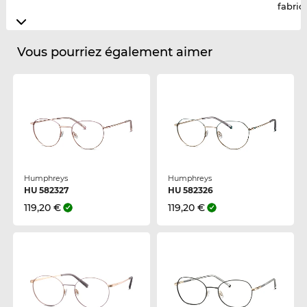
fabric
Vous pourriez également aimer
Humphreys
Humphreys
HU 582327
HU 582326
119,20 €
119,20 €