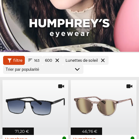
filtre
600
Lunettes de soleil
163
71,20 €
46,76 €