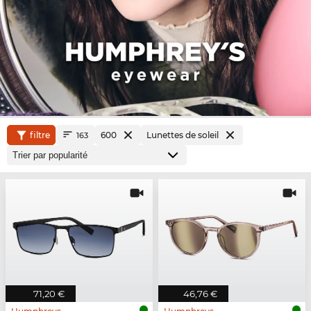
filtre
600
Lunettes de soleil
163
71,20 €
46,76 €