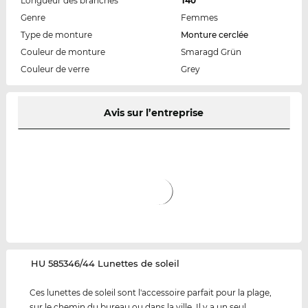
Longueur des branches
140
Genre
Femmes
Type de monture
Monture cerclée
Couleur de monture
Smaragd Grün
Couleur de verre
Grey
Avis sur l’entreprise
‌HU 585346/44 Lunettes de soleil
Ces lunettes de soleil sont l'accessoire parfait pour la plage,
sur le chemin du bureau ou dans la ville. Il y a un seul