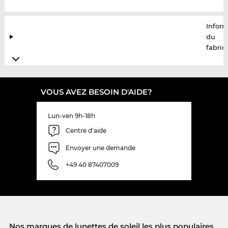
Infor
du
fabric
VOUS AVEZ BESOIN D'AIDE?
Lun-ven 9h-18h
Centre d'aide
Envoyer une demande
+49 40 87407009
Nos marques de lunettes de soleil les plus populaires